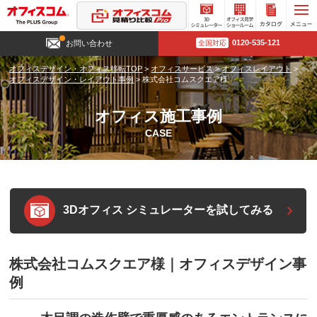
3D
オフィ
カタロ
0120-535-121
お問い合わせ
全国対応
シミュ
ス見学
グ請求
レータ
ショー
オフィスデザイン・オフィス移転TOP
>
オフィスサービス
>
オフィスレイアウト
>
ー
ルーム
オフィスデザイン・レイアウト事例
>
株式会社コムスクエア様
オフィス施工事例
CASE
3Dオフィス シミュレーターを試してみる
株式会社コムスクエア様｜オフィスデザイン事
例