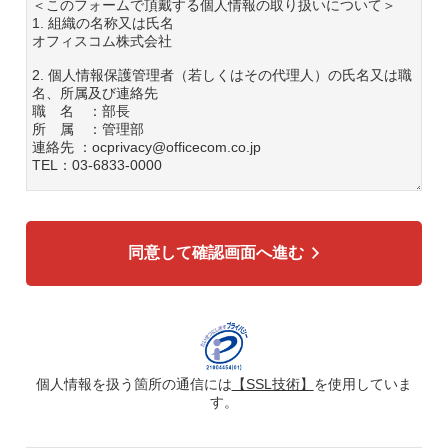
＜このフォームで頂戴する個人情報の取り扱いについて＞
1. 組織の名称又は氏名
オフィスコム株式会社
2. 個人情報保護管理者（若しくはその代理人）の氏名又は職
名、所属及び連絡先
職 名 ：部長
所 属 ：管理部
連絡先 ：ocprivacy@officecom.co.jp
TEL：03-6833-0000
3. 個人情報の利用目的
各種お問い合わせ対応のため
弊社商品、サービスのご案内のため
同意して確認画面へ進む
4. 個人情報の第三者への提供
広告配信の効率化、マーケティング活動などのために、氏
名、メールアドレス、電話番号等ご入力いただいた個人情報
を、ハッシュ化などの適切なセキュリティ対策を施した上
で、広告配信サービス提供事業者に提供する場合がありま
す。提供した個人情報は、広告配信サービス提供事業者のプ
ライバシーポリシーに基づき取り扱われます。
個人情報を扱う箇所の通信には
【SSL技術】
を使用していま
す。
5. 個人情報の取り扱い業務の委託
個人情報の取扱業務の全部または一部を外部に業務委託する
場合があります。その際、弊社は、個人情報を適切に保護で