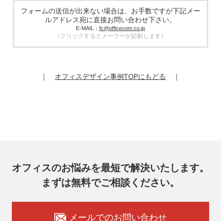
きる管理体制を敷き実行していることを条件として委託先を
フォームの送信が出来ない場合は、お手数ですが下記メー
厳選したうえで、機密保持契約を委託先と締結し、お客様の
ルアドレス宛に直接お問い合わせ下さい。
個人情報を厳密に管理させます。
E-MAIL：
fc@officecom.co.jp
（クリックするとメーラーが起動します）
6. 個人情報の開示等の請求
お客様は、弊社個人情報問合わせ窓口にご自身の個人情報の
開示等（利用目的の通知、開示、内容の訂正、追加又は削
除、利用の停止又は消去、第三者提供の停止）および第三者
｜
オフィスデザイン事例TOPにもどる
｜
提供記録の開示を請求することができます。
その際、弊社はご本人を確認させていただいたうえで、合理
的な期間内に対応いたします。
オフィスコム株式会社 個人情報問合せ窓口
〒102-0073 東京都千代田区九段北4-1-7 九段センタービル
7F
メールアドレス：ocprivacy@officecom.co.jp
TEL：03-6833-0000（受付時間10:00～17:00※）
※土・日曜日、祝日、年末年始、ゴールデンウィーク期間は
翌営業日以降の対応とさせていただきます。
オフィスのお悩みを最短で解決いたします。
7. 個人情報を提供されることの任意性
まずは無料でご相談ください。
お客様がご自身の個人情報を弊社に提供されるか否かはお客
様のご判断によりますが、もしご提供いただけない場合に
は、適切なサービスをご提供できない場合がありますのでご
承知おきください。
メールでのお問い合わせ