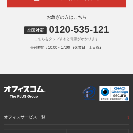
8. 本人が容易に認識できない方法による取得
弊社ウェブサイトでは、利用者が当ウェブサイトを閲覧した
状況の分析のためにCookieを利用していますが、Cookieによ
お急ぎの方はこちら
る個人情報の取得はしていません。
0120-535-121
9. 外国にある第三者への提供
全国対応
お客様の個人情報を下記海外の個人情報取扱事業者へ提供す
こちらをタップすると電話がかかります
る場合があります。
提供先の所在国の名称：アメリカ（Google LLC）
受付時間：10:00～17:00 （休業日：土日祝）
当該外国における個人情報の保護に関する制度：APECの
CBPRシステムの加盟国・地域(APECのプライバシーフレー
ムワークに準拠した法令を有しています。)
提供先が講ずる個人情報の保護のための措置：APECのプラ
イバシーフレームワーク及びOECDプライバシーガイドライ
ン8原則に対応する個人情報の保護のための措置を講じてい
ます。
外国における個人情報の保護に関する制度等の詳細は以下を
ご確認下さい。
(参照：個人情報保護員会HP)
https://www.ppc.go.jp/personalinfo/legal/kaiseihogohou/#gaikoku
オフィスサービス一覧