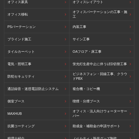
オフィス家具
オフィスレイアウト
オフィスパーテーションの工事・施
オフィス移転
工
PSパーテーション
内装工事
ブラインド施工
サイン工事
タイルカーペット
OAフロア・床工事
電気・照明工事
蛍光灯生産中止に伴うLED切替工事
ビジネスフォン・回線工事、クラウ
防犯セキュリティ
ドPBX
通話録音・迷惑電話防止システム
複合機・コピー機
個室ブース
喫煙・分煙ブース
オフィス・法人向けウォーターサー
MAXHUB
バー
抗菌コーティング
助成金・補助金の申請サポート
税理士紹介
ノベルティ・販促グッズ制作