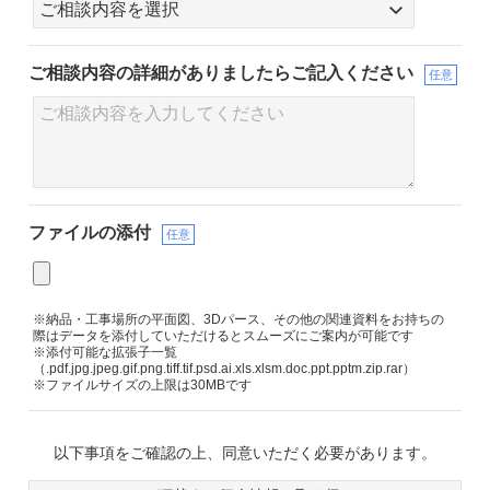
ご相談内容の詳細が
ありましたらご記入ください
任意
ファイルの添付
任意
※納品・工事場所の平面図、3Dパース、その他の関連資料をお持ちの
際はデータを添付していただけるとスムーズにご案内が可能です
※添付可能な拡張子一覧
（.pdf.jpg.jpeg.gif.png.tiff.tif.psd.ai.xls.xlsm.doc.ppt.pptm.zip.rar）
※ファイルサイズの上限は30MBです
以下事項をご確認の上、同意いただく必要があります。