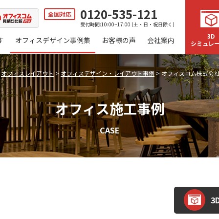
0120-535-121
全国対応
受付時間:10:00~17:00 (土・日・祝日除く)
3D
す
オフィスデザイン事例集
お客様の声
会社案内
シミュレ
>
オフィスレイアウト
>
オフィスデザイン・レイアウト事例
>
オフィスコム株式会
オフィス施工事例
CASE
3