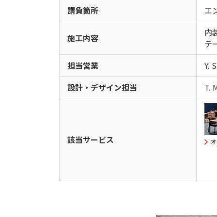
請負箇所
エ
内
施工内容
テ
担当営業
Y. 
設計・デザイン担当
T. 
該当サービス
オ