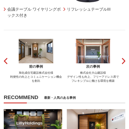
会議テーブル ワイヤリングボ
リフレッシュテーブルIII
ックス付き
前の事例
次の事例
旭化成住宅建設株式会社様
株式会社大山建設様
利便性の向上とコミュニケーション機会
デザイン性も向上、フリーアドレス席で
を創出
フレキシブルに働ける環境を構築
RECOMMEND
最新・人気のある事例