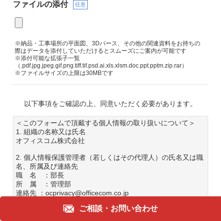
ファイルの添付
任意
※納品・工事場所の平面図、3Dパース、その他の関連資料をお持ちの
際はデータを添付していただけるとスムーズにご案内が可能です
※添付可能な拡張子一覧
（.pdf.jpg.jpeg.gif.png.tiff.tif.psd.ai.xls.xlsm.doc.ppt.pptm.zip.rar）
※ファイルサイズの上限は30MBです
以下事項をご確認の上、同意いただく必要があります。
＜このフォームで頂戴する個人情報の取り扱いについて＞
1. 組織の名称又は氏名
オフィスコム株式会社
2. 個人情報保護管理者（若しくはその代理人）の氏名又は職
名、所属及び連絡先
職 名 ：部長
所 属 ：管理部
連絡先 ：ocprivacy@officecom.co.jp
TEL：03-6833-0000
ご相談・
お問い合わせ
3. 個人情報の利用目的