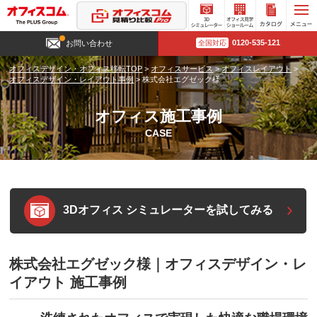
3D
オフィ
カタロ
0120-535-121
お問い合わせ
全国対応
シミュ
ス見学
グ請求
レータ
ショー
オフィスデザイン・オフィス移転TOP
>
オフィスサービス
>
オフィスレイアウト
>
ー
ルーム
オフィスデザイン・レイアウト事例
>
株式会社エグゼック様
オフィス施工事例
CASE
3Dオフィス シミュレーターを試してみる
株式会社エグゼック様｜オフィスデザイン・レ
イアウト 施工事例