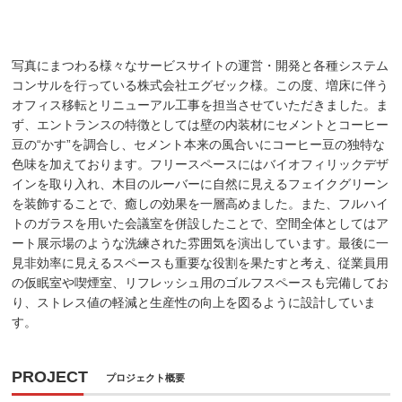
写真にまつわる様々なサービスサイトの運営・開発と各種システム
コンサルを行っている株式会社エグゼック様。この度、増床に伴う
オフィス移転とリニューアル工事を担当させていただきました。ま
ず、エントランスの特徴としては壁の内装材にセメントとコーヒー
豆の“かす”を調合し、セメント本来の風合いにコーヒー豆の独特な
色味を加えております。フリースペースにはバイオフィリックデザ
インを取り入れ、木目のルーバーに自然に見えるフェイクグリーン
を装飾することで、癒しの効果を一層高めました。また、フルハイ
トのガラスを用いた会議室を併設したことで、空間全体としてはア
ート展示場のような洗練された雰囲気を演出しています。最後に一
見非効率に見えるスペースも重要な役割を果たすと考え、従業員用
の仮眠室や喫煙室、リフレッシュ用のゴルフスペースも完備してお
り、ストレス値の軽減と生産性の向上を図るように設計していま
す。
PROJECT
プロジェクト概要