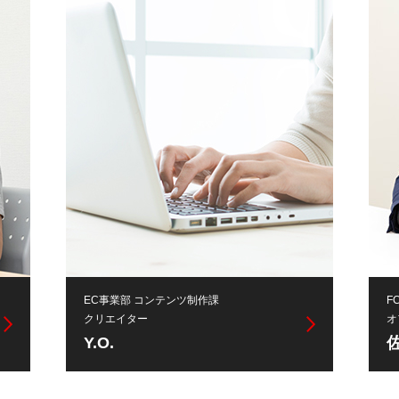
EC事業部 コンテンツ制作課
F
クリエイター
オ
Y.O.