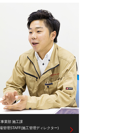
C事業部 施工課
場管理STAFF(施工管理ディレクター)