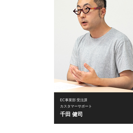
EC事業部 受注課
カスタマーサポート
千田 健司