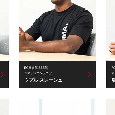
EC事業部 SSE部
F
システムエンジニア
オ
ウプル スレーシュ