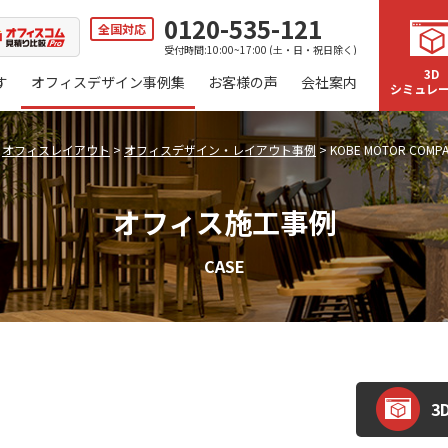
0120-535-121
全国対応
受付時間:10:00~17:00 (土・日・祝日除く)
3D
す
オフィスデザイン事例集
お客様の声
会社案内
シミュレ
>
オフィスレイアウト
>
オフィスデザイン・レイアウト事例
>
KOBE MOTOR COMP
オフィス施工事例
CASE
3