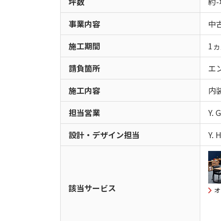
坪数
約-
事業内容
中
施工期間
1ヵ
請負箇所
エ
施工内容
内
担当営業
Y. 
設計・デザイン担当
Y. 
該当サービス
オ