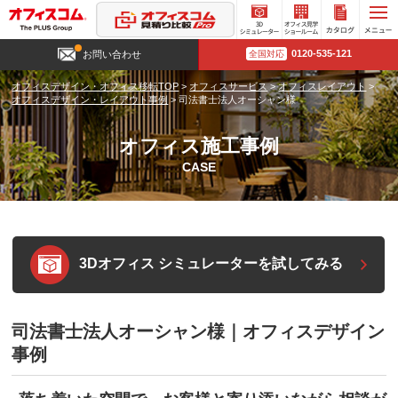
3D
オフィ
カタロ
0120-535-121
お問い合わせ
全国対応
シミュ
ス見学
グ請求
レータ
ショー
オフィスデザイン・オフィス移転TOP
>
オフィスサービス
>
オフィスレイアウト
>
ー
ルーム
オフィスデザイン・レイアウト事例
>
司法書士法人オーシャン様
オフィス施工事例
CASE
3Dオフィス シミュレーターを試してみる
司法書士法人オーシャン様｜オフィスデザイン
事例