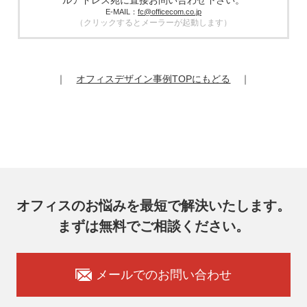
ルアドレス宛に直接お問い合わせ下さい。
個人情報を厳密に管理させます。
E-MAIL：
fc@officecom.co.jp
（クリックするとメーラーが起動します）
6. 個人情報の開示等の請求
お客様は、弊社個人情報問合わせ窓口にご自身の個人情報の
開示等（利用目的の通知、開示、内容の訂正、追加又は削
除、利用の停止又は消去、第三者提供の停止）および第三者
｜
オフィスデザイン事例TOPにもどる
｜
提供記録の開示を請求することができます。
その際、弊社はご本人を確認させていただいたうえで、合理
的な期間内に対応いたします。
オフィスコム株式会社 個人情報問合せ窓口
〒102-0073 東京都千代田区九段北4-1-7 九段センタービル
7F
メールアドレス：ocprivacy@officecom.co.jp
TEL：03-6833-0000（受付時間10:00～17:00※）
※土・日曜日、祝日、年末年始、ゴールデンウィーク期間は
翌営業日以降の対応とさせていただきます。
オフィスのお悩みを最短で解決いたします。
7. 個人情報を提供されることの任意性
まずは無料でご相談ください。
お客様がご自身の個人情報を弊社に提供されるか否かはお客
様のご判断によりますが、もしご提供いただけない場合に
は、適切なサービスをご提供できない場合がありますのでご
承知おきください。
メールでのお問い合わせ
8. 本人が容易に認識できない方法による取得
弊社ウェブサイトでは、利用者が当ウェブサイトを閲覧した