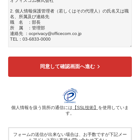
オフィスコム株式会社
2. 個人情報保護管理者（若しくはその代理人）の氏名又は職
名、所属及び連絡先
職 名 ：部長
所 属 ：管理部
連絡先 ：ocprivacy@officecom.co.jp
TEL：03-6833-0000
3. 個人情報の利用目的
各種お問い合わせ対応のため
弊社商品、サービスのご案内のため
同意して確認画面へ進む
4. 個人情報の第三者への提供
広告配信の効率化、マーケティング活動などのために、氏
名、メールアドレス、電話番号等ご入力いただいた個人情報
を、ハッシュ化などの適切なセキュリティ対策を施した上
で、広告配信サービス提供事業者に提供する場合がありま
す。提供した個人情報は、広告配信サービス提供事業者のプ
ライバシーポリシーに基づき取り扱われます。
個人情報を扱う箇所の通信には
【SSL技術】
を使用していま
す。
5. 個人情報の取り扱い業務の委託
個人情報の取扱業務の全部または一部を外部に業務委託する
場合があります。その際、弊社は、個人情報を適切に保護で
きる管理体制を敷き実行していることを条件として委託先を
フォームの送信が出来ない場合は、お手数ですが下記メー
厳選したうえで、機密保持契約を委託先と締結し、お客様の