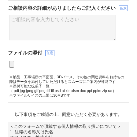
ご相談内容の詳細が
ありましたらご記入ください
任意
ファイルの添付
任意
※納品・工事場所の平面図、3Dパース、その他の関連資料をお持ちの
際はデータを添付していただけるとスムーズにご案内が可能です
※添付可能な拡張子一覧
（.pdf.jpg.jpeg.gif.png.tiff.tif.psd.ai.xls.xlsm.doc.ppt.pptm.zip.rar）
※ファイルサイズの上限は30MBです
以下事項をご確認の上、同意いただく必要があります。
＜このフォームで頂戴する個人情報の取り扱いについて＞
1. 組織の名称又は氏名