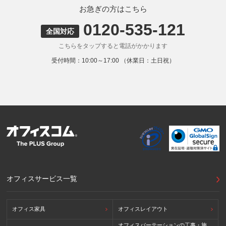
状況の分析のためにCookieを利用していますが、Cookieによ
お急ぎの方はこちら
る個人情報の取得はしていません。
0120-535-121
9. 外国にある第三者への提供
全国対応
お客様の個人情報を下記海外の個人情報取扱事業者へ提供す
こちらをタップすると電話がかかります
る場合があります。
提供先の所在国の名称：アメリカ（Google LLC）
受付時間：10:00～17:00 （休業日：土日祝）
当該外国における個人情報の保護に関する制度：APECの
CBPRシステムの加盟国・地域(APECのプライバシーフレー
ムワークに準拠した法令を有しています。)
提供先が講ずる個人情報の保護のための措置：APECのプラ
イバシーフレームワーク及びOECDプライバシーガイドライ
ン8原則に対応する個人情報の保護のための措置を講じてい
ます。
外国における個人情報の保護に関する制度等の詳細は以下を
ご確認下さい。
(参照：個人情報保護員会HP)
https://www.ppc.go.jp/personalinfo/legal/kaiseihogohou/#gaikoku
オフィスサービス一覧
オフィス家具
オフィスレイアウト
オフィスパーテーションの工事・施