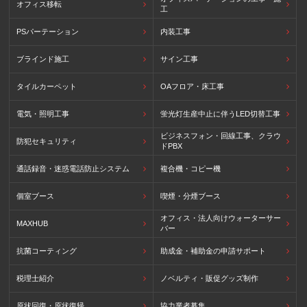
オフィス移転
工
PSパーテーション
内装工事
ブラインド施工
サイン工事
タイルカーペット
OAフロア・床工事
電気・照明工事
蛍光灯生産中止に伴うLED切替工事
ビジネスフォン・回線工事、クラウ
防犯セキュリティ
ドPBX
通話録音・迷惑電話防止システム
複合機・コピー機
個室ブース
喫煙・分煙ブース
オフィス・法人向けウォーターサー
MAXHUB
バー
抗菌コーティング
助成金・補助金の申請サポート
税理士紹介
ノベルティ・販促グッズ制作
原状回復・原状復帰
協力業者募集