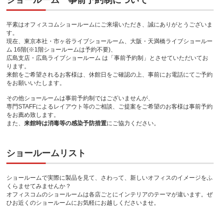
ショールーム 事前予約制について
平素はオフィスコムショールームにご来場いただき、誠にありがとうございま
す。
現在、東京本社・市ヶ谷ライブショールーム、大阪・天満橋ライブショールー
ム 16階(※1階ショールームは予約不要)、
広島支店・広島ライブショールーム
は「事前予約制」とさせていただいてお
ります。
来館をご希望されるお客様は、休館日をご確認の上、事前にお電話にてご予約
をお願いいたします。
その他ショールームは事前予約制ではございませんが、
専門STAFFによるレイアウト等のご相談、ご提案をご希望のお客様は事前予約
をお薦め致します。
また、
来館時は消毒等の感染予防措置
にご協力ください。
ショールームリスト
ショールームで実際に製品を見て、さわって、新しいオフィスのイメージをふ
くらませてみませんか？
オフィスコムのショールームは各店ごとにインテリアのテーマが違います。ぜ
ひお近くのショールームにお気軽にお越しくださいませ。