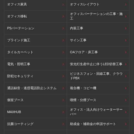
オフィス家具
オフィスレイアウト
オフィスパーテーションの工事・施
オフィス移転
工
PSパーテーション
内装工事
ブラインド施工
サイン工事
タイルカーペット
OAフロア・床工事
電気・照明工事
蛍光灯生産中止に伴うLED切替工事
ビジネスフォン・回線工事、クラウ
防犯セキュリティ
ドPBX
通話録音・迷惑電話防止システム
複合機・コピー機
個室ブース
喫煙・分煙ブース
オフィス・法人向けウォーターサー
MAXHUB
バー
抗菌コーティング
助成金・補助金の申請サポート