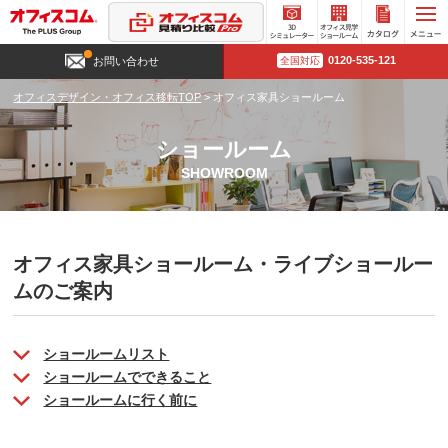
3D
オフィ
カタロ
0120-535-121
お問い合わせ
全国対応
シミュ
ス見学
グ請求
レータ
ショー
オフィスデザイン・オフィス移転TOP
>
オフィス家具ショールーム
ー
ルーム
ショールーム
SHOWROOM
オフィス家具ショールーム・ライブショールー
ムのご案内
ショールームリスト
ショールームでできること
ショールームに行く前に