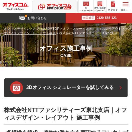
3D
オフィ
カタロ
0120-535-121
お問い合わせ
全国対応
シミュ
ス見学
グ請求
レータ
ショー
オフィスデザイン・オフィス移転TOP
>
オフィスサービス
>
オフィスレイアウト
>
ー
ルーム
オフィスデザイン・レイアウト事例
>
株式会社NTTファシリティーズ東北支店
オフィス施工事例
CASE
3Dオフィス シミュレーターを試してみる
株式会社NTTファシリティーズ東北支店｜オフ
ィスデザイン・レイアウト 施工事例