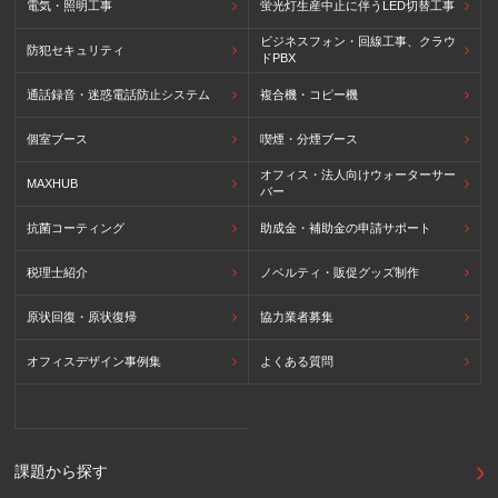
電気・照明工事
蛍光灯生産中止に伴うLED切替工事
ビジネスフォン・回線工事、クラウ
防犯セキュリティ
ドPBX
通話録音・迷惑電話防止システム
複合機・コピー機
個室ブース
喫煙・分煙ブース
オフィス・法人向けウォーターサー
MAXHUB
バー
抗菌コーティング
助成金・補助金の申請サポート
税理士紹介
ノベルティ・販促グッズ制作
原状回復・原状復帰
協力業者募集
オフィスデザイン事例集
よくある質問
課題から探す