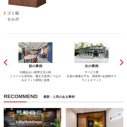
ゴミ箱
セルボ
前の事例
次の事例
札幌あおい税理士法人様
サービス業
イメージを具現化、働き方改革につなが
社員の健康を守る、個室型×会員制サテ
るオフィス環境に改善
ライトオフィス
RECOMMEND
最新・人気のある事例