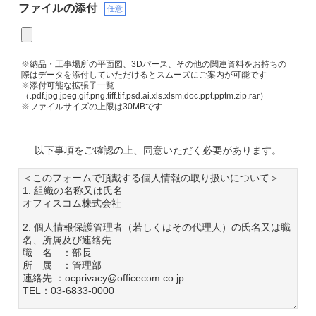
ファイルの添付
任意
※納品・工事場所の平面図、3Dパース、その他の関連資料をお持ちの
際はデータを添付していただけるとスムーズにご案内が可能です
※添付可能な拡張子一覧
（.pdf.jpg.jpeg.gif.png.tiff.tif.psd.ai.xls.xlsm.doc.ppt.pptm.zip.rar）
※ファイルサイズの上限は30MBです
以下事項をご確認の上、同意いただく必要があります。
＜このフォームで頂戴する個人情報の取り扱いについて＞
1. 組織の名称又は氏名
オフィスコム株式会社
2. 個人情報保護管理者（若しくはその代理人）の氏名又は職
名、所属及び連絡先
職 名 ：部長
所 属 ：管理部
連絡先 ：ocprivacy@officecom.co.jp
TEL：03-6833-0000
3. 個人情報の利用目的