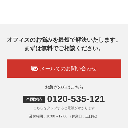
オフィスコム株式会社 個人情報問合せ窓口
〒102-0073 東京都千代田区九段北4-1-7 九段センタービル
7F
メールアドレス：ocprivacy@officecom.co.jp
TEL：03-6833-0000（受付時間10:00～17:00※）
※土・日曜日、祝日、年末年始、ゴールデンウィーク期間は
翌営業日以降の対応とさせていただきます。
オフィスのお悩みを最短で解決いたします。
7. 個人情報を提供されることの任意性
まずは無料でご相談ください。
お客様がご自身の個人情報を弊社に提供されるか否かはお客
様のご判断によりますが、もしご提供いただけない場合に
は、適切なサービスをご提供できない場合がありますのでご
承知おきください。
メールでのお問い合わせ
8. 本人が容易に認識できない方法による取得
弊社ウェブサイトでは、利用者が当ウェブサイトを閲覧した
状況の分析のためにCookieを利用していますが、Cookieによ
お急ぎの方はこちら
る個人情報の取得はしていません。
0120-535-121
9. 外国にある第三者への提供
全国対応
お客様の個人情報を下記海外の個人情報取扱事業者へ提供す
こちらをタップすると電話がかかります
る場合があります。
提供先の所在国の名称：アメリカ（Google LLC）
受付時間：10:00～17:00 （休業日：土日祝）
当該外国における個人情報の保護に関する制度：APECの
CBPRシステムの加盟国・地域(APECのプライバシーフレー