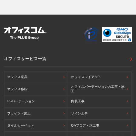
ムワークに準拠した法令を有しています。)
提供先が講ずる個人情報の保護のための措置：APECのプラ
イバシーフレームワーク及びOECDプライバシーガイドライ
ン8原則に対応する個人情報の保護のための措置を講じてい
ます。
外国における個人情報の保護に関する制度等の詳細は以下を
ご確認下さい。
(参照：個人情報保護員会HP)
https://www.ppc.go.jp/personalinfo/legal/kaiseihogohou/#gaikoku
オフィスサービス一覧
オフィス家具
オフィスレイアウト
オフィスパーテーションの工事・施
オフィス移転
工
PSパーテーション
内装工事
ブラインド施工
サイン工事
タイルカーペット
OAフロア・床工事