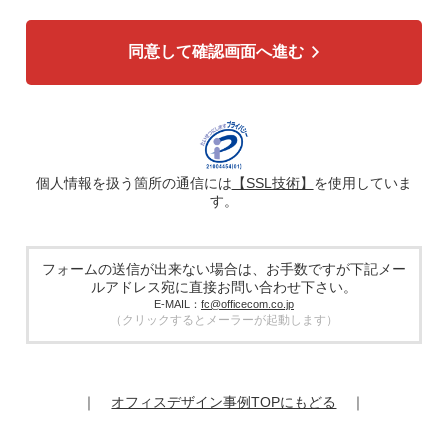
各種お問い合わせ対応のため
弊社商品、サービスのご案内のため
同意して確認画面へ進む
4. 個人情報の第三者への提供
広告配信の効率化、マーケティング活動などのために、氏
名、メールアドレス、電話番号等ご入力いただいた個人情報
を、ハッシュ化などの適切なセキュリティ対策を施した上
で、広告配信サービス提供事業者に提供する場合がありま
す。提供した個人情報は、広告配信サービス提供事業者のプ
ライバシーポリシーに基づき取り扱われます。
個人情報を扱う箇所の通信には
【SSL技術】
を使用していま
す。
5. 個人情報の取り扱い業務の委託
個人情報の取扱業務の全部または一部を外部に業務委託する
場合があります。その際、弊社は、個人情報を適切に保護で
きる管理体制を敷き実行していることを条件として委託先を
フォームの送信が出来ない場合は、お手数ですが下記メー
厳選したうえで、機密保持契約を委託先と締結し、お客様の
ルアドレス宛に直接お問い合わせ下さい。
個人情報を厳密に管理させます。
E-MAIL：
fc@officecom.co.jp
（クリックするとメーラーが起動します）
6. 個人情報の開示等の請求
お客様は、弊社個人情報問合わせ窓口にご自身の個人情報の
開示等（利用目的の通知、開示、内容の訂正、追加又は削
除、利用の停止又は消去、第三者提供の停止）および第三者
｜
オフィスデザイン事例TOPにもどる
｜
提供記録の開示を請求することができます。
その際、弊社はご本人を確認させていただいたうえで、合理
的な期間内に対応いたします。