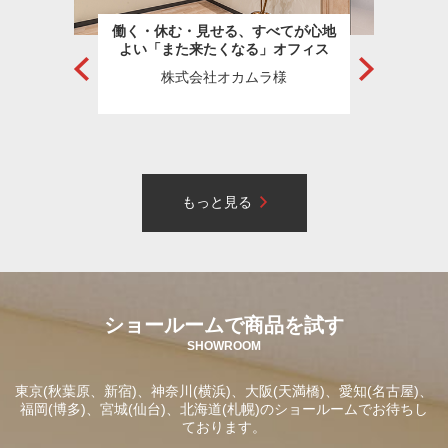
からの
働く・休む・見せる、すべてが心地
理想か
たオフ
よい「また来たくなる」オフィス
オ
株式会社オカムラ様
Prev
Next
もっと見る
ショールームで商品を試す
SHOWROOM
東京(秋葉原、新宿)、神奈川(横浜)、大阪(天満橋)、愛知(名古屋)、
福岡(博多)、宮城(仙台)、北海道(札幌)のショールームでお待ちし
ております。