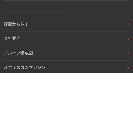
課題から探す
会社案内
グループ構成図
オフィスコムマガジン
ショールーム一覧
東京本社・市ヶ谷ライブショールーム
名古屋支店・名古屋ショールーム
秋葉原支店・秋葉原ショールーム
福岡支店・博多ショールーム