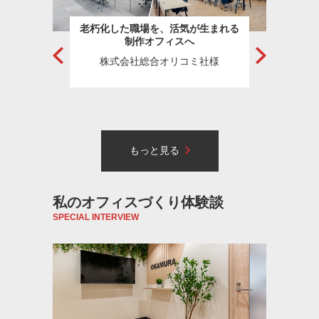
務所の
老朽化した職場を、活気が生まれる
デザ
スへ
制作オフィスへ
せ、
に
株式会社総合オリコミ社様
Prev
Next
オフ
もっと見る
私のオフィスづくり体験談
SPECIAL INTERVIEW