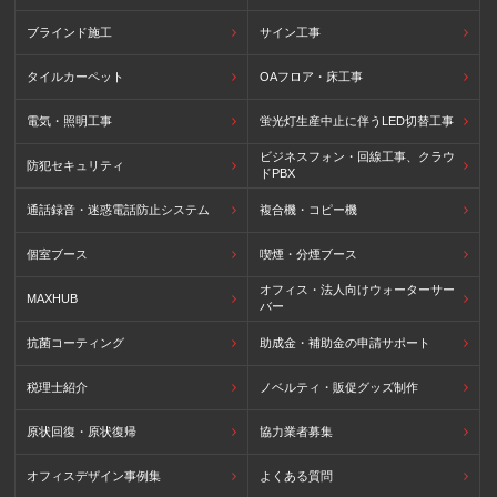
ブラインド施工
サイン工事
タイルカーペット
OAフロア・床工事
電気・照明工事
蛍光灯生産中止に伴うLED切替工事
ビジネスフォン・回線工事、クラウ
防犯セキュリティ
ドPBX
通話録音・迷惑電話防止システム
複合機・コピー機
個室ブース
喫煙・分煙ブース
オフィス・法人向けウォーターサー
MAXHUB
バー
抗菌コーティング
助成金・補助金の申請サポート
税理士紹介
ノベルティ・販促グッズ制作
原状回復・原状復帰
協力業者募集
オフィスデザイン事例集
よくある質問