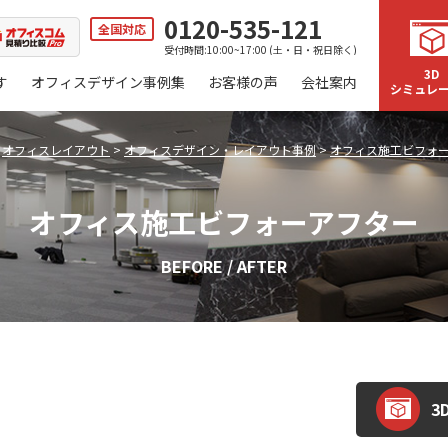
0120-535-121
全国対応
受付時間:10:00~17:00 (土・日・祝日除く)
3D
す
オフィスデザイン事例集
お客様の声
会社案内
シミュレ
>
オフィスレイアウト
>
オフィスデザイン・レイアウト事例
>
オフィス施工ビフォ
オフィス施工ビフォーアフター
BEFORE / AFTER
3