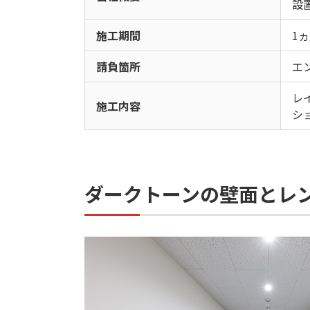
設
施工期間
1
請負箇所
エ
レ
施工内容
シ
ダークトーンの壁面とレ