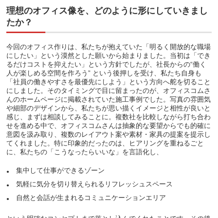
理想のオフィス像を、どのように形にしていきまし
たか？
今回のオフィス作りは、私たちが抱えていた「明るく開放的な職場
にしたい」という漠然とした願いから始まりました。当初は「でき
るだけコストを抑えたい」という方針でしたが、社長からの“働く
人が楽しめる空間を作ろう” という後押しを受け、私たち自身も
「社員の働きやすさを最優先にしよう」という方向へ舵を切ること
にしました。そのタイミングで目に留まったのが、オフィスコムさ
んのホームページに掲載されていた施工事例でした。写真の雰囲気
や細部のデザインから、私たちが思い描くイメージと相性が良いと
感じ、まずは相談してみることに。複数社を比較しながら打ち合わ
せを進める中で、オフィスコムさんは抽象的な要望からでも的確に
意図を汲み取り、複数のレイアウト案や素材・家具の提案を提示し
てくれました。特に印象的だったのは、ヒアリングを重ねるごと
に、私たちの「こうなったらいいな」を言語化し、
集中して仕事ができるゾーン
気軽に気分を切り替えられるリフレッシュスペース
自然と会話が生まれるコミュニケーションエリア