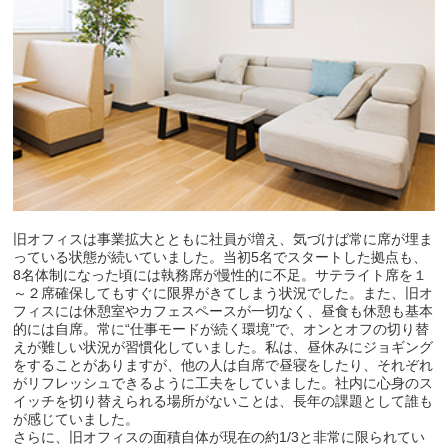
旧オフィスは事業拡大とともに社員が増え、気づけば常に席が埋ま
っている状態が続いていました。当初5名でスタートした拠点も、
8名体制になった頃には執務席が慢性的に不足。サテライト席を１
～２席確保してもすぐに限界がきてしまう状況でした。また、旧オ
フィスには休憩室やカフェスペースが一切なく、昼食も休憩も基本
的には自席。常に“仕事モードが続く環境”で、オンとオフの切り替
えが難しい状況が習慣化していました。私は、昼休みにジョギング
をすることがありますが、他の人は自席で昼寝をしたり、それぞれ
がリフレッシュできるように工夫をしていました。社内に心身のス
イッチを切り替えられる場所がないことは、長年の課題として誰も
が感じていました。
さらに、旧オフィスの面積自体が現在の約1/3と非常に限られてい