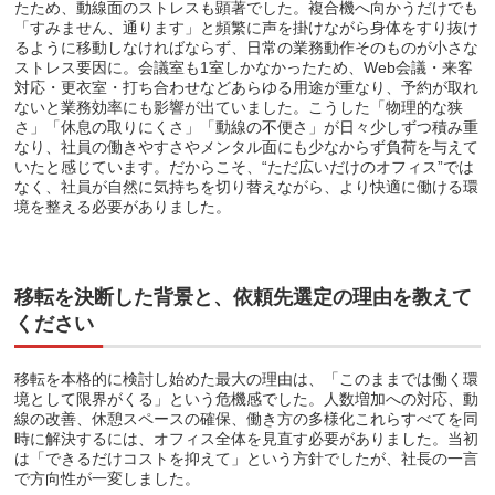
たため、動線面のストレスも顕著でした。複合機へ向かうだけでも
「すみません、通ります」と頻繁に声を掛けながら身体をすり抜け
るように移動しなければならず、日常の業務動作そのものが小さな
ストレス要因に。会議室も1室しかなかったため、Web会議・来客
対応・更衣室・打ち合わせなどあらゆる用途が重なり、予約が取れ
ないと業務効率にも影響が出ていました。こうした「物理的な狭
さ」「休息の取りにくさ」「動線の不便さ」が日々少しずつ積み重
なり、社員の働きやすさやメンタル面にも少なからず負荷を与えて
いたと感じています。だからこそ、“ただ広いだけのオフィス”では
なく、社員が自然に気持ちを切り替えながら、より快適に働ける環
境を整える必要がありました。
移転を決断した背景と、依頼先選定の理由を教えて
ください
移転を本格的に検討し始めた最大の理由は、「このままでは働く環
境として限界がくる」という危機感でした。人数増加への対応、動
線の改善、休憩スペースの確保、働き方の多様化これらすべてを同
時に解決するには、オフィス全体を見直す必要がありました。当初
は「できるだけコストを抑えて」という方針でしたが、社長の一言
で方向性が一変しました。