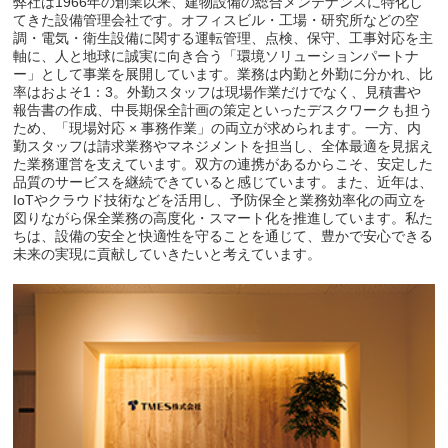
弊社は1966年の創業以来、建物設備の総合メンテナンスに特化し
てきた設備管理会社です。オフィスビル・工場・研究所などの空
調・電気・衛生設備に関する運転管理、点検、保守、工事対応を主
軸に、人と地球に誠実に向き合う「環境ソリューションパートナ
ー」として事業を展開しています。業務は内勤と外勤に分かれ、比
率はおよそ1：3。外勤スタッフは現場作業だけでなく、見積書や
報告書の作成、中長期保全計画の策定といったデスクワークも担う
ため、「現場対応 × 事務作業」の両立が求められます。一方、内
勤スタッフは請求業務やマネジメントを担当し、全体最適を見据え
た業務運営を支えています。双方の連携があるからこそ、安定した
品質のサービスを継続できていると感じています。また、近年は、
IoTやクラウド技術などを活用し、予防保全と業務効率化の両立を
図りながら保全業務の高度化・スマート化を推進しています。私た
ちは、設備の安全と快適性を守ることを通じて、豊かで安心できる
未来の実現に貢献していきたいと考えています。