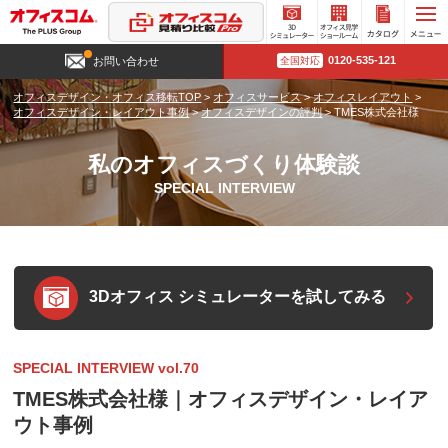
3D
オフィ
カタロ
0120-535-121
お問い合わせ
全国対応
シミュ
ス見学
グ請求
レータ
ショー
オフィスデザイン・オフィス移転TOP
>
オフィスサービス
>
オフィスレイアウト
>
ー
ルーム
オフィスデザイン・レイアウト事例
>
オフィスデザインの評判
>
TMES株式会社様
私のオフィスづくり体験談
SPECIAL INTERVIEW
3Dオフィス シミュレーターを試してみる
SPECIAL INTERVIEW vol.70
TMES株式会社様｜オフィスデザイン・レイア
ウト事例