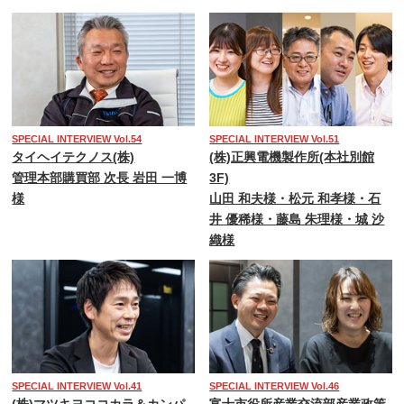
SPECIAL INTERVIEW Vol.54
SPECIAL INTERVIEW Vol.51
タイヘイテクノス(株)
(株)正興電機製作所(本社別館
管理本部購買部 次長 岩田 一博
3F)
様
山田 和夫様・松元 和孝様・石
井 優稀様・藤島 朱理様・城 沙
織様
SPECIAL INTERVIEW Vol.41
SPECIAL INTERVIEW Vol.46