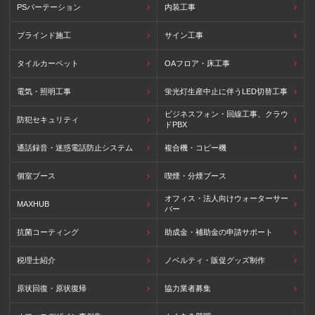
PSパーテーション
内装工事
ブラインド施工
サイン工事
タイルカーペット
OAフロア・床工事
電気・照明工事
蛍光灯生産中止に伴うLED切替工事
ビジネスフォン・回線工事、クラウ
防犯セキュリティ
ドPBX
通話録音・迷惑電話防止システム
複合機・コピー機
個室ブース
喫煙・分煙ブース
オフィス・法人向けウォーターサー
MAXHUB
バー
抗菌コーティング
助成金・補助金の申請サポート
税理士紹介
ノベルティ・販促グッズ制作
原状回復・原状復帰
協力業者募集