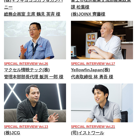
(株)マツキヨココカラ＆カンパ
富士市役所産業交流部産業政策
ニー
課 松葉様
総務企画室 主席 鶴見 英斉 様
(株)JOINX 齊藤様
SPECIAL INTERVIEW Vol.26
SPECIAL INTERVIEW Vol.17
マクセル情映テック(株)
YellowfinJapan(株)
管理本部部長代理 飯渕 一郎 様
代表取締役 林 勇吾 様
SPECIAL INTERVIEW Vol.13
SPECIAL INTERVIEW Vol.21
(株)JCG
(司)イストワール