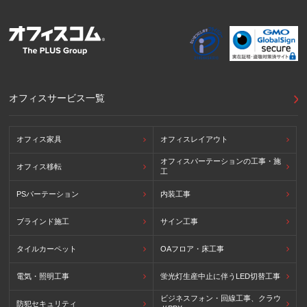
ン8原則に対応する個人情報の保護のための措置を講じてい
ます。
外国における個人情報の保護に関する制度等の詳細は以下を
ご確認下さい。
(参照：個人情報保護員会HP)
https://www.ppc.go.jp/personalinfo/legal/kaiseihogohou/#gaikoku
オフィスサービス一覧
オフィス家具
オフィスレイアウト
オフィスパーテーションの工事・施
オフィス移転
工
PSパーテーション
内装工事
ブラインド施工
サイン工事
タイルカーペット
OAフロア・床工事
電気・照明工事
蛍光灯生産中止に伴うLED切替工事
ビジネスフォン・回線工事、クラウ
防犯セキュリティ