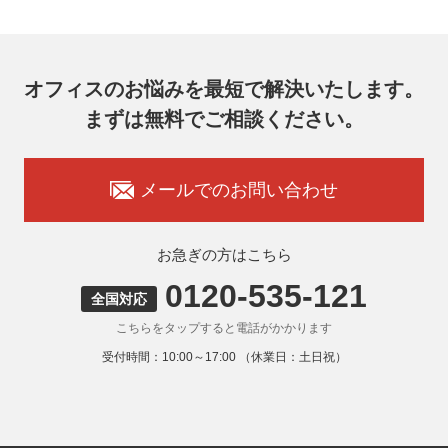
メールアドレス：ocprivacy@officecom.co.jp
TEL：03-6833-0000（受付時間10:00～17:00※）
※土・日曜日、祝日、年末年始、ゴールデンウィーク期間は
翌営業日以降の対応とさせていただきます。
オフィスのお悩みを最短で解決いたします。
7. 個人情報を提供されることの任意性
まずは無料でご相談ください。
お客様がご自身の個人情報を弊社に提供されるか否かはお客
様のご判断によりますが、もしご提供いただけない場合に
は、適切なサービスをご提供できない場合がありますのでご
承知おきください。
メールでのお問い合わせ
8. 本人が容易に認識できない方法による取得
弊社ウェブサイトでは、利用者が当ウェブサイトを閲覧した
状況の分析のためにCookieを利用していますが、Cookieによ
お急ぎの方はこちら
る個人情報の取得はしていません。
0120-535-121
9. 外国にある第三者への提供
全国対応
お客様の個人情報を下記海外の個人情報取扱事業者へ提供す
こちらをタップすると電話がかかります
る場合があります。
提供先の所在国の名称：アメリカ（Google LLC）
受付時間：10:00～17:00 （休業日：土日祝）
当該外国における個人情報の保護に関する制度：APECの
CBPRシステムの加盟国・地域(APECのプライバシーフレー
ムワークに準拠した法令を有しています。)
提供先が講ずる個人情報の保護のための措置：APECのプラ
イバシーフレームワーク及びOECDプライバシーガイドライ