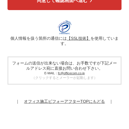
同意して確認画面へ進む
4. 個人情報の第三者への提供
広告配信の効率化、マーケティング活動などのために、氏
名、メールアドレス、電話番号等ご入力いただいた個人情報
を、ハッシュ化などの適切なセキュリティ対策を施した上
で、広告配信サービス提供事業者に提供する場合がありま
す。提供した個人情報は、広告配信サービス提供事業者のプ
ライバシーポリシーに基づき取り扱われます。
個人情報を扱う箇所の通信には
【SSL技術】
を使用していま
す。
5. 個人情報の取り扱い業務の委託
個人情報の取扱業務の全部または一部を外部に業務委託する
場合があります。その際、弊社は、個人情報を適切に保護で
きる管理体制を敷き実行していることを条件として委託先を
フォームの送信が出来ない場合は、お手数ですが下記メー
厳選したうえで、機密保持契約を委託先と締結し、お客様の
ルアドレス宛に直接お問い合わせ下さい。
個人情報を厳密に管理させます。
E-MAIL：
fc@officecom.co.jp
（クリックするとメーラーが起動します）
6. 個人情報の開示等の請求
お客様は、弊社個人情報問合わせ窓口にご自身の個人情報の
開示等（利用目的の通知、開示、内容の訂正、追加又は削
除、利用の停止又は消去、第三者提供の停止）および第三者
｜
オフィス施工ビフォーアフターTOPにもどる
｜
提供記録の開示を請求することができます。
その際、弊社はご本人を確認させていただいたうえで、合理
的な期間内に対応いたします。
オフィスコム株式会社 個人情報問合せ窓口
〒102-0073 東京都千代田区九段北4-1-7 九段センタービル
7F