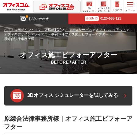
3D
オフィ
カタロ
0120-535-121
お問い合わせ
全国対応
シミュ
ス見学
グ請求
レータ
ショー
オフィスデザイン・オフィス移転TOP
>
オフィスサービス
>
オフィスレイアウト
>
ー
ルーム
オフィスデザイン・レイアウト事例
>
オフィス施工ビフォーアフター
>
原綜合法律事務所様
オフィス施工ビフォーアフター
BEFORE / AFTER
3Dオフィス シミュレーターを試してみる
原綜合法律事務所様｜オフィス施工ビフォーア
フター