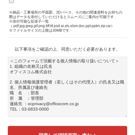
※納品・工事場所の平面図、3Dパース、その他の関連資料をお持ちの
際はデータを添付していただけるとスムーズにご案内が可能です
※添付可能な拡張子一覧
（.pdf.jpg.jpeg.gif.png.tiff.tif.psd.ai.xls.xlsm.doc.ppt.pptm.zip.rar）
※ファイルサイズの上限は30MBです
以下事項をご確認の上、同意いただく必要があります。
＜このフォームで頂戴する個人情報の取り扱いについて＞
1. 組織の名称又は氏名
オフィスコム株式会社
2. 個人情報保護管理者（若しくはその代理人）の氏名又は職
名、所属及び連絡先
職 名 ：部長
所 属 ：管理部
連絡先 ：ocprivacy@officecom.co.jp
TEL：03-6833-0000
3. 個人情報の利用目的
各種お問い合わせ対応のため
弊社商品、サービスのご案内のため