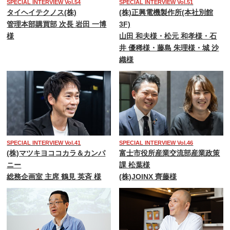
SPECIAL INTERVIEW Vol.54
SPECIAL INTERVIEW Vol.51
タイヘイテクノス(株)
(株)正興電機製作所(本社別館
管理本部購買部 次長 岩田 一博
3F)
様
山田 和夫様・松元 和孝様・石
井 優稀様・藤島 朱理様・城 沙
織様
SPECIAL INTERVIEW Vol.41
SPECIAL INTERVIEW Vol.46
(株)マツキヨココカラ＆カンパ
富士市役所産業交流部産業政策
ニー
課 松葉様
総務企画室 主席 鶴見 英斉 様
(株)JOINX 齊藤様