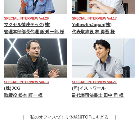
SPECIAL INTERVIEW Vol.26
SPECIAL INTERVIEW Vol.17
マクセル情映テック(株)
YellowfinJapan(株)
管理本部部長代理 飯渕 一郎 様
代表取締役 林 勇吾 様
SPECIAL INTERVIEW Vol.13
SPECIAL INTERVIEW Vol.21
(株)JCG
(司)イストワール
取締役 松本 順一 様
副代表司法書士 田中 司 様
｜
私のオフィスづくり体験談TOPにもどる
｜