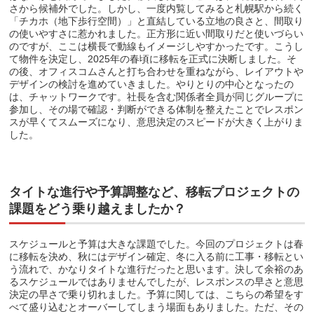
さから候補外でした。しかし、一度内覧してみると札幌駅から続く
「チカホ（地下歩行空間）」と直結している立地の良さと、間取り
の使いやすさに惹かれました。正方形に近い間取りだと使いづらい
のですが、ここは横長で動線もイメージしやすかったです。こうし
て物件を決定し、2025年の春頃に移転を正式に決断しました。そ
の後、オフィスコムさんと打ち合わせを重ねながら、レイアウトや
デザインの検討を進めていきました。やりとりの中心となったの
は、チャットワークです。社長を含む関係者全員が同じグループに
参加し、その場で確認・判断ができる体制を整えたことでレスポン
スが早くてスムーズになり、意思決定のスピードが大きく上がりま
した。
タイトな進行や予算調整など、移転プロジェクトの
課題をどう乗り越えましたか？
スケジュールと予算は大きな課題でした。今回のプロジェクトは春
に移転を決め、秋にはデザイン確定、冬に入る前に工事・移転とい
う流れで、かなりタイトな進行だったと思います。決して余裕のあ
るスケジュールではありませんでしたが、レスポンスの早さと意思
決定の早さで乗り切れました。予算に関しては、こちらの希望をす
べて盛り込むとオーバーしてしまう場面もありました。ただ、その