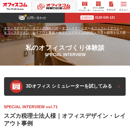
3D
オフィ
カタロ
0120-535-121
お問い合わせ
全国対応
シミュ
ス見学
グ請求
レータ
ショー
オフィスデザイン・オフィス移転TOP
>
オフィスサービス
>
オフィスレイアウト
>
ー
ルーム
オフィスデザイン・レイアウト事例
>
オフィスデザインの評判
>
スズカ税理士法人様
私のオフィスづくり体験談
SPECIAL INTERVIEW
3Dオフィス シミュレーターを試してみる
SPECIAL INTERVIEW vol.71
スズカ税理士法人様｜オフィスデザイン・レイ
アウト事例