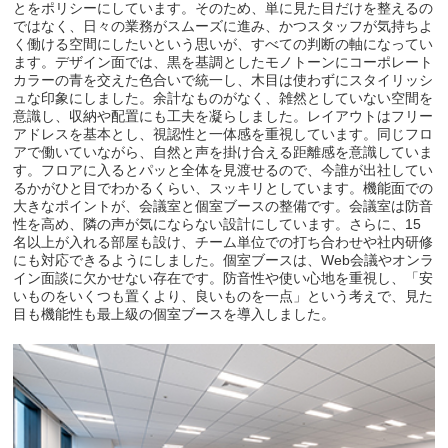
とをポリシーにしています。そのため、単に見た目だけを整えるの
ではなく、日々の業務がスムーズに進み、かつスタッフが気持ちよ
く働ける空間にしたいという思いが、すべての判断の軸になってい
ます。デザイン面では、黒を基調としたモノトーンにコーポレート
カラーの青を交えた色合いで統一し、木目は使わずにスタイリッシ
ュな印象にしました。余計なものがなく、雑然としていない空間を
意識し、収納や配置にも工夫を凝らしました。レイアウトはフリー
アドレスを基本とし、視認性と一体感を重視しています。同じフロ
アで働いていながら、自然と声を掛け合える距離感を意識していま
す。フロアに入るとパッと全体を見渡せるので、今誰が出社してい
るかがひと目でわかるくらい、スッキリとしています。機能面での
大きなポイントが、会議室と個室ブースの整備です。会議室は防音
性を高め、隣の声が気にならない設計にしています。さらに、15
名以上が入れる部屋も設け、チーム単位での打ち合わせや社内研修
にも対応できるようにしました。個室ブースは、Web会議やオンラ
イン面談に欠かせない存在です。防音性や使い心地を重視し、「安
いものをいくつも置くより、良いものを一点」という考えで、見た
目も機能性も最上級の個室ブースを導入しました。