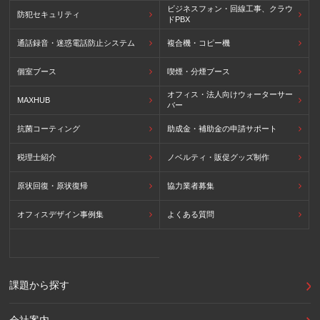
ビジネスフォン・回線工事、クラウ
防犯セキュリティ
ドPBX
通話録音・迷惑電話防止システム
複合機・コピー機
個室ブース
喫煙・分煙ブース
オフィス・法人向けウォーターサー
MAXHUB
バー
抗菌コーティング
助成金・補助金の申請サポート
税理士紹介
ノベルティ・販促グッズ制作
原状回復・原状復帰
協力業者募集
オフィスデザイン事例集
よくある質問
課題から探す
会社案内