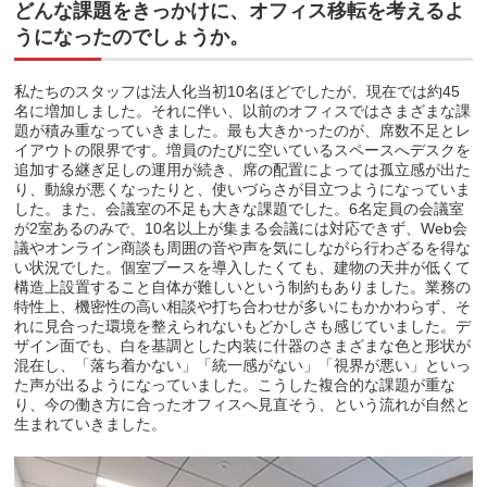
どんな課題をきっかけに、オフィス移転を考えるよ
うになったのでしょうか。
私たちのスタッフは法人化当初10名ほどでしたが、現在では約45
名に増加しました。それに伴い、以前のオフィスではさまざまな課
題が積み重なっていきました。最も大きかったのが、席数不足とレ
イアウトの限界です。増員のたびに空いているスペースへデスクを
追加する継ぎ足しの運用が続き、席の配置によっては孤立感が出た
り、動線が悪くなったりと、使いづらさが目立つようになっていま
した。また、会議室の不足も大きな課題でした。6名定員の会議室
が2室あるのみで、10名以上が集まる会議には対応できず、Web会
議やオンライン商談も周囲の音や声を気にしながら行わざるを得な
い状況でした。個室ブースを導入したくても、建物の天井が低くて
構造上設置すること自体が難しいという制約もありました。業務の
特性上、機密性の高い相談や打ち合わせが多いにもかかわらず、そ
れに見合った環境を整えられないもどかしさも感じていました。デ
ザイン面でも、白を基調とした内装に什器のさまざまな色と形状が
混在し、「落ち着かない」「統一感がない」「視界が悪い」といっ
た声が出るようになっていました。こうした複合的な課題が重な
り、今の働き方に合ったオフィスへ見直そう、という流れが自然と
生まれていきました。