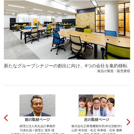
新たなグループシナジーの創出に向け、4つの会社を集約移転
食品の製造・販売業様
前の取材ページ
次の取材ページ
税理士法人烏丸会計事務所
株式会社正興電機製作所(本社別館3F)
代表社員 / 税理士 堀井 様
山田 和夫様・松元 和孝様・石井 優稀