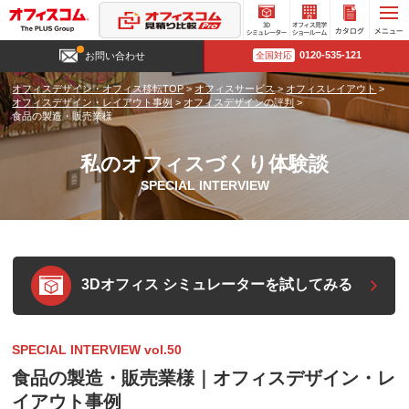
3D
オフィ
カタロ
0120-535-121
お問い合わせ
全国対応
シミュ
ス見学
グ請求
レータ
ショー
オフィスデザイン・オフィス移転TOP
>
オフィスサービス
>
オフィスレイアウト
>
ー
ルーム
オフィスデザイン・レイアウト事例
>
オフィスデザインの評判
>
食品の製造・販売業様
私のオフィスづくり体験談
SPECIAL INTERVIEW
3Dオフィス シミュレーターを試してみる
SPECIAL INTERVIEW vol.50
食品の製造・販売業様｜オフィスデザイン・レ
イアウト事例