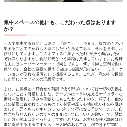
集中スペースの他にも、こだわった点はあります
か？
一人で集中する時間とは逆に、「融合」――つまり、複数のものが
集まることでの意義も大切にしたいと考えており、それを意識した
作りにしています。このオフィスに集まった4社が扱う商品はそれ
ぞれ異なりますが、食品卸売という業種は共通しています。お客様
も主にはスーパーマーケットで同じですし、何より同じ空間で働く
仲間です。会社の垣根を超えて自由に会話が飛び交い、コミュニケ
ーションが取れる場所として機能すること。これが、私の中で目指
した新しいオフィスの理想形です。
また、お客様との打合せや商談で使う部屋については一切の妥協を
しないことを目指しました。テーブルは木目の見えるナチュラルな
素材を使用し、厚みや手触りにもこだわったものを。椅子も、他の
どの部屋に置かれているものより材質や座り心地の良いものを選び
ました。元々あったすりガラスは外して壁になる予定でしたが、自
然光を取り入れたいのでそのままにしてほしいとお願いして。壁に
した方が施工は楽だったようですけれどね。お客様を呼ぶ部屋は仕
事に直結する場所ですから、最大限のおもてなしができる空間にし