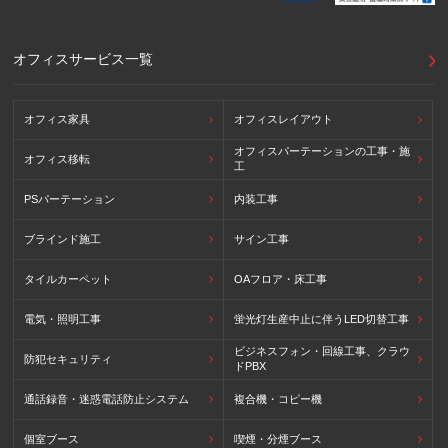
オフィスサービス一覧
オフィス家具
オフィスレイアウト
オフィスパーテーションの工事・施
オフィス移転
工
PSパーテーション
内装工事
ブラインド施工
サイン工事
タイルカーペット
OAフロア・床工事
電気・照明工事
蛍光灯生産中止に伴うLED切替工事
ビジネスフォン・回線工事、クラウ
防犯セキュリティ
ドPBX
通話録音・迷惑電話防止システム
複合機・コピー機
個室ブース
喫煙・分煙ブース