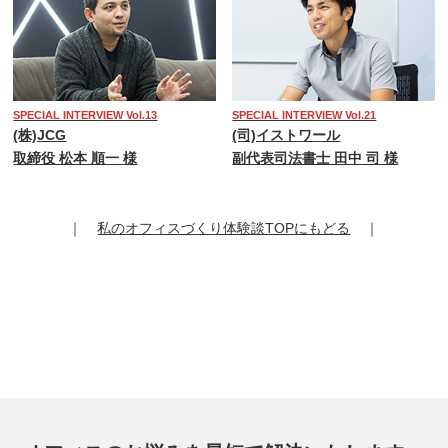
SPECIAL INTERVIEW Vol.13
SPECIAL INTERVIEW Vol.21
(株)JCG
(司)イストワール
取締役 松本 順一 様
副代表司法書士 田中 司 様
｜
私のオフィスづくり体験談TOPにもどる
｜