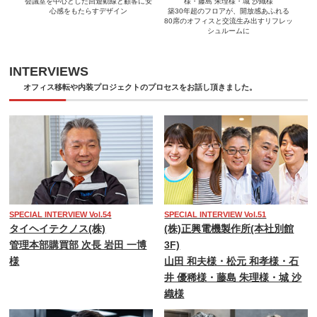
会議室を中心とした回遊動線と顧客に安
様・藤島 朱理様・城 沙織様
心感をもたらすデザイン
築30年超のフロアが、開放感あふれる
80席のオフィスと交流生み出すリフレッ
シュルームに
INTERVIEWS
オフィス移転や内装プロジェクトのプロセスをお話し頂きました。
SPECIAL INTERVIEW Vol.54
SPECIAL INTERVIEW Vol.51
タイヘイテクノス(株)
(株)正興電機製作所(本社別館
管理本部購買部 次長 岩田 一博
3F)
様
山田 和夫様・松元 和孝様・石
井 優稀様・藤島 朱理様・城 沙
織様