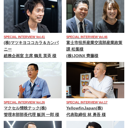
SPECIAL INTERVIEW Vol.41
SPECIAL INTERVIEW Vol.46
(株)マツキヨココカラ＆カンパ
富士市役所産業交流部産業政策
ニー
課 松葉様
総務企画室 主席 鶴見 英斉 様
(株)JOINX 齊藤様
SPECIAL INTERVIEW Vol.26
SPECIAL INTERVIEW Vol.17
マクセル情映テック(株)
YellowfinJapan(株)
管理本部部長代理 飯渕 一郎 様
代表取締役 林 勇吾 様