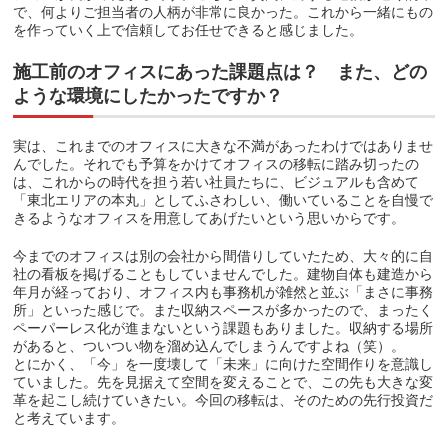
で、何よりご担当者の人柄が非常に良かった。これから一緒にもの
を作っていく上で信頼してお任せできると感じました。
施工前のオフィスにあった課題点は？ また、どの
ような環境にしたかったですか？
実は、これまでのオフィスに大きな不満があったわけではありませ
んでした。それでも予算をかけてオフィスの移転に踏み切ったの
は、これからの時代を担う若い社員たちに、ビジュアルも含めて
「東北エリアの本丸」としてふさわしい、働いていることを自慢で
きるようなオフィスを用意してあげたいという思いからです。
今までのオフィスは別の会社から間借りしていたため、大々的に自
社の看板を掲げることもしていませんでした。建物自体も建造から
年月が経っており、オフィス内も事務机が雑然と並ぶ「まさに事務
所」といった感じで。また収納スペースが多かったので、まったく
ペーパーレス化が進まないという課題もありました。収納する場所
があると、ついつい物を溜め込んでしまうんですよね（笑）。
とにかく、「今」を一度壊して「未来」に向けた空間作りを意識し
ていました。先を見据えて空間を変えることで、この先も大きな変
革を起こし続けていきたい。今回の移転は、そのための先行投資だ
と考えています。