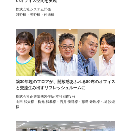
いオフィス空間を実現
株式会社システム開発
河野様・矢野様・仲衛様
オフィスチェア
リクライニングチェア
ラクシア2
エクセディア3
築30年超のフロアが、開放感あふれる80席のオフィス
と交流生み出すリフレッシュルームに
株式会社正興電機製作所(本社別館3F)
山田 和夫様・松元 和孝様・石井 優稀様・藤島 朱理様・城 沙織
様
デザイナーズチェア
デザイナーズチェア
ローバック
ハイバック