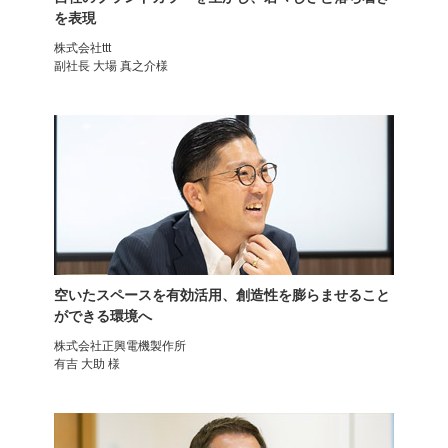
を表現
オフィスチェア
オフィスチェア
株式会社ttt
副社長 大場 真之介様
布張り 肘付き
エルゴヒューマン プロ2
空いたスペースを有効活用、創造性を膨らませること
ができる環境へ
オフィスチェア
オフィスチェア
エルゴヒューマン プロ2
エルゴヒューマン エンジョイ
株式会社正興電機製作所
2
有吉 大助 様