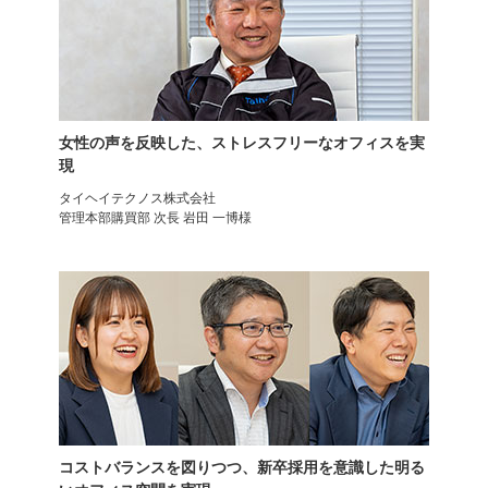
レザーチェア
ワークチェア
ディレット
メティオ
女性の声を反映した、ストレスフリーなオフィスを実
現
タイヘイテクノス株式会社
管理本部購買部 次長 岩田 一博様
ワークチェア
エグゼクティブチェア
メティオ2.0
レクアス
コストバランスを図りつつ、新卒採用を意識した明る