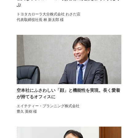
オフィスチェア
オフィスチェア
ぶ
オカムラ シルフィー
スチールケース シンク
トヨタカローラ大分株式会社 わさだ店
代表取締役社長 林 新太郎 様
オフィスチェア
オフィスチェア
空本社にふさわしい「顔」と機能性を実現。長く愛着
スチールケース シリーズワン
プラス ベネス
が持てるオフィスに
エイチティー・プランニング株式会社
豊久 英樹 様