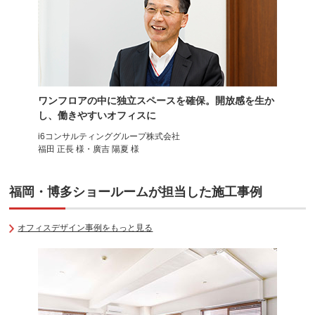
オフィスチェア Try(トライ)
オフィスチェア Preseaチェア
プラス(PLUS)
ー(プリセア)
ワンフロアの中に独立スペースを確保。開放感を生か
プラス(PLUS)
し、働きやすいオフィスに
i6コンサルティンググループ株式会社
福田 正長 様・廣吉 陽夏 様
福岡・博多ショールームが担当した施工事例
オフィスデザイン事例をもっと見る
デュオレスト NEXT1
オフィスチェア
肘付き ヘッドレスト付き
バーサル