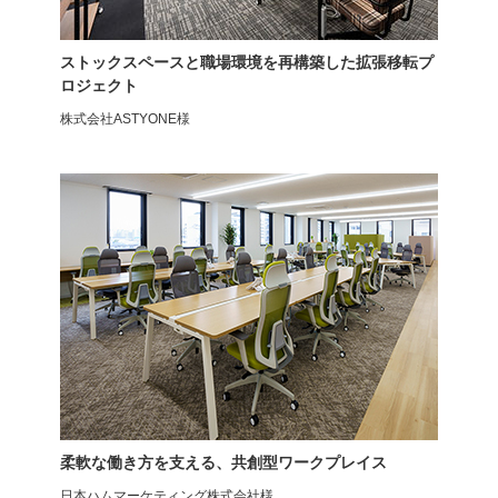
ストックスペースと職場環境を再構築した拡張移転プ
オフィスチェア
メッシュチェア
ロジェクト
コクヨ ミトラ2
SMT-15
株式会社ASTYONE様
オフィスチェア
オフィスチェア
ルナーレ2
プラス レナ
柔軟な働き方を支える、共創型ワークプレイス
日本ハムマーケティング株式会社様