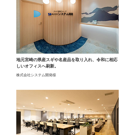
HermanMiller
背座一体型ロッキング
地元宮崎の県産スギや名産品を取り入れ、令和に相応
しいオフィスへ刷新。
株式会社システム開発様
オフィスチェア
ミーティングチェア
背座一体ロッキング
プレソナ