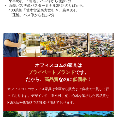
乗車8分、「蓮池」バス停から徒歩2分
西鉄バス博多バスターミナル2F24のりばから、
400系統「甘木営業所方面行き」乗車8分、
「蓮池」バス停から徒歩2分
オフィスコムの家具は
プライベートブランド
です。
だから、
高品質
なのに
低価格
！
オフィスコムのオフィス家具は企画から販売まで自社で一貫して行
っております。デザイン性、耐久性、使い心地を追求した高品質な
PB商品を低価格で各種取り揃えております。