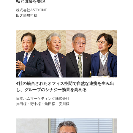
転と改装を実現
株式会社ASTYONE
田之頭悠司様
ゲーミングチェア
レザーチェア
メッシュ YS-1
ディレット
4社の統合されたオフィス空間で自然な連携を生み出
し、グループのシナジー効果を高める
日本ハムマーケティング株式会社
岸田様・野中様・角田様・安川様