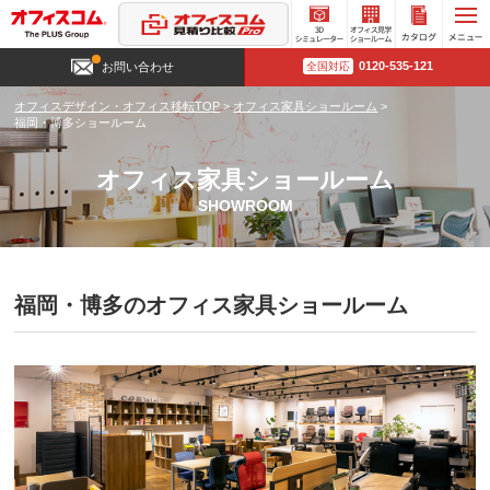
3D
オフィ
カタロ
0120-535-121
お問い合わせ
全国対応
シミュ
ス見学
グ請求
レータ
ショー
オフィスデザイン・オフィス移転TOP
>
オフィス家具ショールーム
>
ー
ルーム
福岡・博多ショールーム
オフィス家具ショールーム
SHOWROOM
福岡・博多のオフィス家具ショールーム