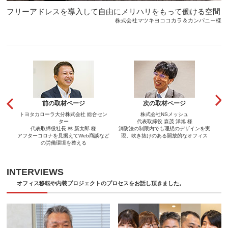
フリーアドレスを導入して自由にメリハリをもって働ける空間
株式会社マツキヨココカラ＆カンパニー様
前の取材ページ
次の取材ページ
トヨタカローラ大分株式会社 総合セン
株式会社NSメッシュ
ター
代表取締役 森茂 洋旭 様
代表取締役社長 林 新太郎 様
消防法の制限内でも理想のデザインを実
アフターコロナを見据えてWeb商談など
現。吹き抜けのある開放的なオフィス
の労働環境を整える
INTERVIEWS
オフィス移転や内装プロジェクトのプロセスをお話し頂きました。