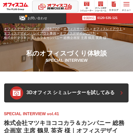
3D
オフィ
カタロ
0120-535-121
お問い合わせ
全国対応
シミュ
ス見学
グ請求
レータ
ショー
オフィスデザイン・オフィス移転TOP
>
オフィスサービス
>
オフィスレイアウト
>
ー
ルーム
オフィスデザイン・レイアウト事例
>
オフィスデザインの評判
>
株式会社マツキヨココカラ＆カンパニー 総務企画室 主席 鶴見 英斉 様
私のオフィスづくり体験談
SPECIAL INTERVIEW
3Dオフィス シミュレーターを試してみる
SPECIAL INTERVIEW vol.41
株式会社マツキヨココカラ＆カンパニー 総務
企画室 主席 鶴見 英斉 様｜オフィスデザイ