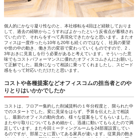
個人的にかなり凝り性なのと、本社移転を4回ほど経験しておりま
して、過去の経験からこうすればよかったという反省点が蓄積され
ていたので、それらをすべて具現化できたかなと思います。またオ
フィスは一度作ったら10年も20年も続くのではなく、社員の要望
や世の中の動き、働き方の変容で変わっていくものですので、2，
3年おきに見直しを行う必要があると考えています。そういった意
味でもコストパフォーマンスに優れたオフィスコムさんにお願いし
て正解でした。親身になって相談に乗ってくれましたし、スピード
感をもって対応いただけたと思います。
コストや各種提案などオフィスコムの担当者とのや
りとりはいかかでしたか
コストは、フロアー集約した削減賃料の１年分程度と、限られた中
でのスタートでした。変に見栄をはらず、予算を伝えた上で相談
し、最新のオフィスの動向含め、様々な提案をしてもらいました。
またやり取りについてもきめ細かく、迅速に動いてもらえたので満
足しています。また今回ミーティングルームを24部屋設置してい
るのですが、部屋ごとに置いてある家具が違います。従業員の飽き