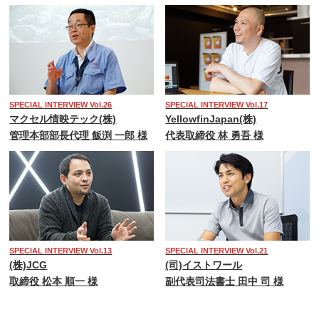
SPECIAL INTERVIEW Vol.26
SPECIAL INTERVIEW Vol.17
マクセル情映テック(株)
YellowfinJapan(株)
管理本部部長代理 飯渕 一郎 様
代表取締役 林 勇吾 様
SPECIAL INTERVIEW Vol.13
SPECIAL INTERVIEW Vol.21
(株)JCG
(司)イストワール
取締役 松本 順一 様
副代表司法書士 田中 司 様