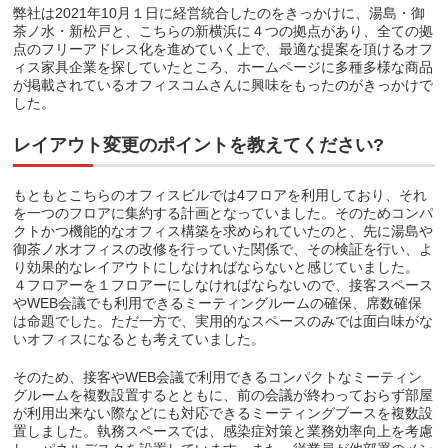
弊社は2021年10月１日に経営統合したのをきっかけに、湯島・御
茶ノ水・新松戸と、こちらの新横浜に４つの拠点があり、全ての拠
点のフリーアドレス化を進めていく上で、最適な提案を頂けるオフ
ィス家具企業を探していたところ、ホームページに多種多様な商品
が掲載されているオフィスコムさんに興味をもったのがきっかけで
した。
レイアウト変更のポイントを教えてください?
もともとこちらのオフィスビルでは4フロアを利用しており、それ
を一つのフロアに集約する計画となっていました。そのためコンパ
クトかつ機能的なオフィス構築を求められていたのと、先に湯島や
御茶ノ水オフィスの改修を行っていた関係で、その検証を行い、よ
り効果的なレイアウトにしなければならないと感じていました。
４フロアーを１フロアーにしなければならないので、接客スペース
やWEB会議でも利用できるミーティングルームの確保、席数確保
は命題でした。ただ一方で、実用的なスペースのみでは面白味がな
いオフィスになるとも考えていました。
そのため、接客やWEB会議で利用できるコンパクトなミーティン
グルームを複数設置するとともに、前の会議が終わっておらず部屋
が利用出来ない際などにも対応できるミーティングブースを複数設
置しました。執務スペースでは、感染症対策と業務効率向上を考慮