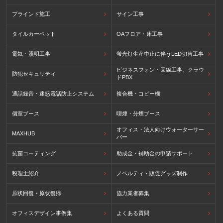
ブラインド施工
サイン工事
タイルカーペット
OAフロア・床工事
電気・照明工事
蛍光灯生産中止に伴うLED切替工事
ビジネスフォン・回線工事、クラウ
防犯セキュリティ
ドPBX
通話録音・迷惑電話防止システム
複合機・コピー機
個室ブース
喫煙・分煙ブース
オフィス・法人向けウォーターサー
MAXHUB
バー
抗菌コーティング
助成金・補助金の申請サポート
税理士紹介
ノベルティ・販促グッズ制作
原状回復・原状復帰
協力業者募集
オフィスデザイン事例集
よくある質問