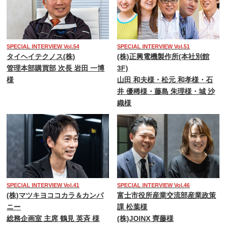
SPECIAL INTERVIEW Vol.54
SPECIAL INTERVIEW Vol.51
タイヘイテクノス(株)
(株)正興電機製作所(本社別館
管理本部購買部 次長 岩田 一博
3F)
様
山田 和夫様・松元 和孝様・石
井 優稀様・藤島 朱理様・城 沙
織様
SPECIAL INTERVIEW Vol.41
SPECIAL INTERVIEW Vol.46
(株)マツキヨココカラ＆カンパ
富士市役所産業交流部産業政策
ニー
課 松葉様
総務企画室 主席 鶴見 英斉 様
(株)JOINX 齊藤様