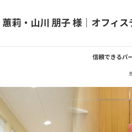
 蕙莉・山川 朋子 様｜オフィ
信頼できるパ