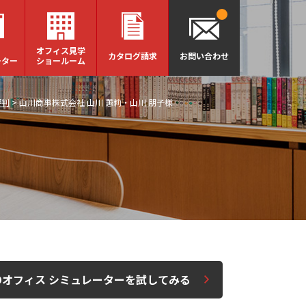
オフィス見学
カタログ請求
お問い合わせ
ーター
ショールーム
評判
>
山川商事株式会社 山川 蕙莉・山川 朋子様
Dオフィス シミュレーターを試してみる