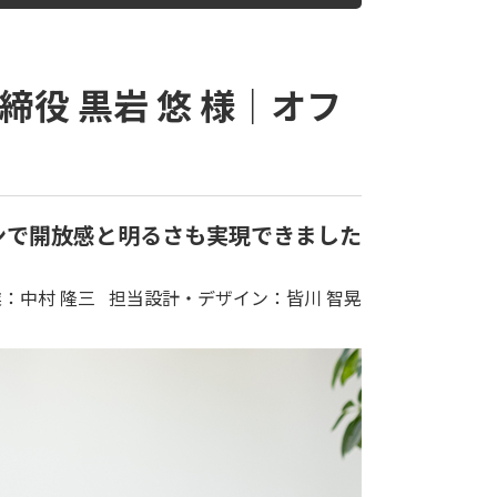
役 黒岩 悠 様｜オフ
ンで開放感と明るさも実現できました
：中村 隆三 担当設計・デザイン：皆川 智晃