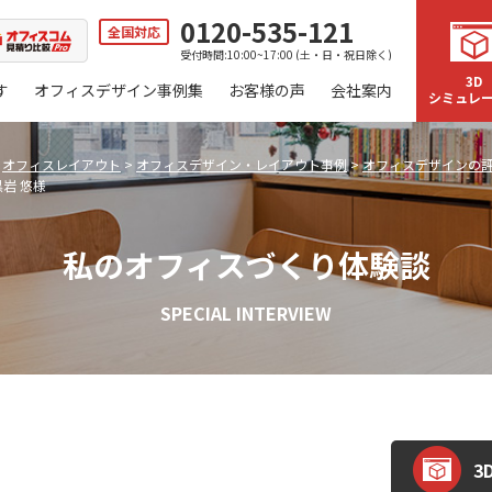
0120-535-121
全国対応
受付時間:10:00~17:00 (土・日・祝日除く)
3D
す
オフィスデザイン事例集
お客様の声
会社案内
シミュレ
>
オフィスレイアウト
>
オフィスデザイン・レイアウト事例
>
オフィスデザインの
岩 悠様
私のオフィスづくり体験談
SPECIAL INTERVIEW
3