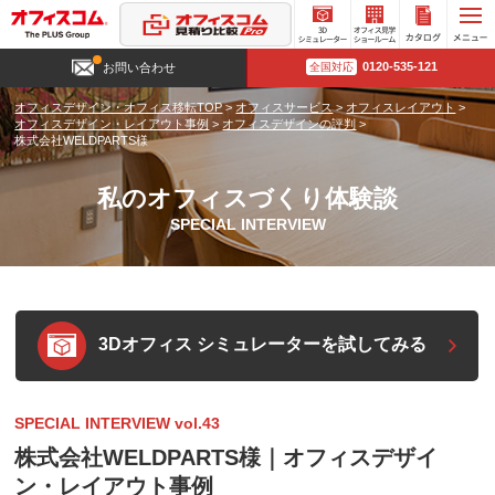
3D
オフィ
カタロ
0120-535-121
お問い合わせ
全国対応
シミュ
ス見学
グ請求
レータ
ショー
オフィスデザイン・オフィス移転TOP
>
オフィスサービス
>
オフィスレイアウト
>
ー
ルーム
オフィスデザイン・レイアウト事例
>
オフィスデザインの評判
>
株式会社WELDPARTS様
私のオフィスづくり体験談
SPECIAL INTERVIEW
3Dオフィス シミュレーターを試してみる
SPECIAL INTERVIEW vol.43
株式会社WELDPARTS様｜オフィスデザイ
ン・レイアウト事例