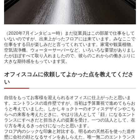
（2020年7月インタビュー時）まだ従業員はこの部屋で仕事をして
いないのですが、出来上がったフロアには来ています。みなここで
仕事をする日が楽しみだと言ってくれています。家電や観葉植物、
空気清浄機、ウォーターサーバーなど、いろいろな要望がありまし
たがほぼすべて取り入れましたので、彼らのこれからの働きぶりに
大きな期待感をもっています笑。
オフィスコムに依頼してよかった点を教えてくださ
い
自信をもってお客様を迎えられるオフィスに仕上がったと思いま
す。エントランスの造作壁ですが、当初は予算重視で進めてもらお
うと考えていました。しかしキョクトーのオフィスデザインやこち
らへの来客を考えたときに、やはり法人として「顔」になるエント
ランスにすべきだと担当さんの提案を受け、一つの法人として、在
り方を考えるきっかけになったと思います。
フロア内のシックな印象と対比する、明るめの天然石を使った造作
壁に会社の顔となるサインをあしらえた、唯一無二のエントランス