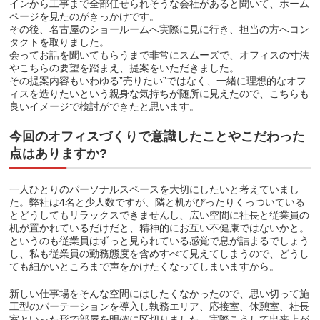
インから工事まで全部任せられそうな会社があると聞いて、ホーム
ページを見たのがきっかけです。
その後、名古屋のショールームへ実際に見に行き、担当の方へコン
タクトを取りました。
会ってお話を聞いてもらうまで非常にスムーズで、オフィスの寸法
やこちらの要望を踏まえ、提案をいただきました。
その提案内容もいわゆる”売りたい”ではなく、一緒に理想的なオフ
ィスを造りたいという親身な気持ちが随所に見えたので、こちらも
良いイメージで検討ができたと思います。
今回のオフィスづくりで意識したことやこだわった
点はありますか?
一人ひとりのパーソナルスペースを大切にしたいと考えていまし
た。弊社は4名と少人数ですが、隣と机がぴったりくっついている
とどうしてもリラックスできませんし、広い空間に社長と従業員の
机が置かれているだけだと、精神的にお互い不健康ではないかと。
というのも従業員はずっと見られている感覚で息が詰まるでしょう
し、私も従業員の勤務態度を含めすべて見えてしまうので、どうし
ても細かいところまで声をかけたくなってしまいますから。
新しい仕事場をそんな空間にはしたくなかったので、思い切って施
工型のパーテーションを導入し執務エリア、応接室、休憩室、社長
室といった形で部屋を明確に区切りました。実際こうして出来上が