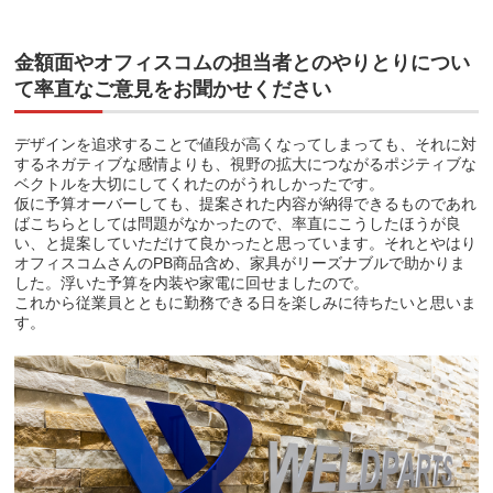
金額面やオフィスコムの担当者とのやりとりについ
て率直なご意見をお聞かせください
デザインを追求することで値段が高くなってしまっても、それに対
するネガティブな感情よりも、視野の拡大につながるポジティブな
ベクトルを大切にしてくれたのがうれしかったです。
仮に予算オーバーしても、提案された内容が納得できるものであれ
ばこちらとしては問題がなかったので、率直にこうしたほうが良
い、と提案していただけて良かったと思っています。それとやはり
オフィスコムさんのPB商品含め、家具がリーズナブルで助かりま
した。浮いた予算を内装や家電に回せましたので。
これから従業員とともに勤務できる日を楽しみに待ちたいと思いま
す。