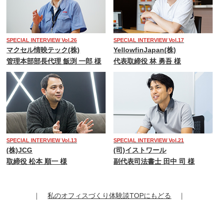
SPECIAL INTERVIEW Vol.26
SPECIAL INTERVIEW Vol.17
マクセル情映テック(株)
YellowfinJapan(株)
管理本部部長代理 飯渕 一郎 様
代表取締役 林 勇吾 様
SPECIAL INTERVIEW Vol.13
SPECIAL INTERVIEW Vol.21
(株)JCG
(司)イストワール
取締役 松本 順一 様
副代表司法書士 田中 司 様
｜
私のオフィスづくり体験談TOPにもどる
｜