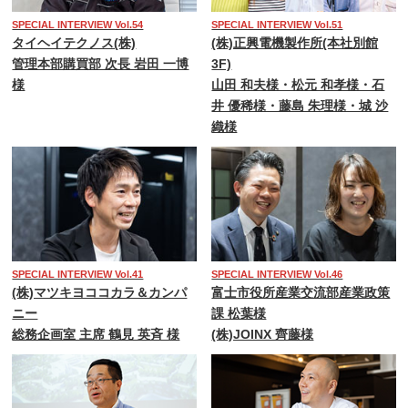
SPECIAL INTERVIEW Vol.54
SPECIAL INTERVIEW Vol.51
タイヘイテクノス(株)
(株)正興電機製作所(本社別館
管理本部購買部 次長 岩田 一博
3F)
様
山田 和夫様・松元 和孝様・石
井 優稀様・藤島 朱理様・城 沙
織様
SPECIAL INTERVIEW Vol.41
SPECIAL INTERVIEW Vol.46
(株)マツキヨココカラ＆カンパ
富士市役所産業交流部産業政策
ニー
課 松葉様
総務企画室 主席 鶴見 英斉 様
(株)JOINX 齊藤様