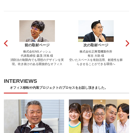
前の取材ページ
次の取材ページ
株式会社NSメッシュ
株式会社正興電機製作所
代表取締役 森茂 洋旭 様
有吉 大助 様
消防法の制限内でも理想のデザインを実
空いたスペースを有効活用、創造性を膨
現。吹き抜けのある開放的なオフィス
らませることができる環境へ
INTERVIEWS
オフィス移転や内装プロジェクトのプロセスをお話し頂きました。