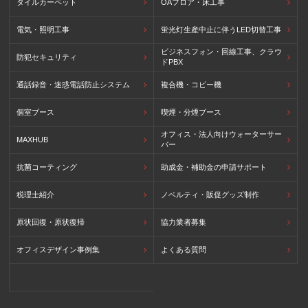
タイルカーペット
OAフロア・床工事
電気・照明工事
蛍光灯生産中止に伴うLED切替工事
ビジネスフォン・回線工事、クラウ
防犯セキュリティ
ドPBX
通話録音・迷惑電話防止システム
複合機・コピー機
個室ブース
喫煙・分煙ブース
オフィス・法人向けウォーターサー
MAXHUB
バー
抗菌コーティング
助成金・補助金の申請サポート
税理士紹介
ノベルティ・販促グッズ制作
原状回復・原状復帰
協力業者募集
オフィスデザイン事例集
よくある質問