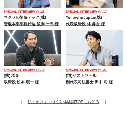
SPECIAL INTERVIEW Vol.26
SPECIAL INTERVIEW Vol.17
マクセル情映テック(株)
YellowfinJapan(株)
管理本部部長代理 飯渕 一郎 様
代表取締役 林 勇吾 様
SPECIAL INTERVIEW Vol.13
SPECIAL INTERVIEW Vol.21
(株)JCG
(司)イストワール
取締役 松本 順一 様
副代表司法書士 田中 司 様
｜
私のオフィスづくり体験談TOPにもどる
｜