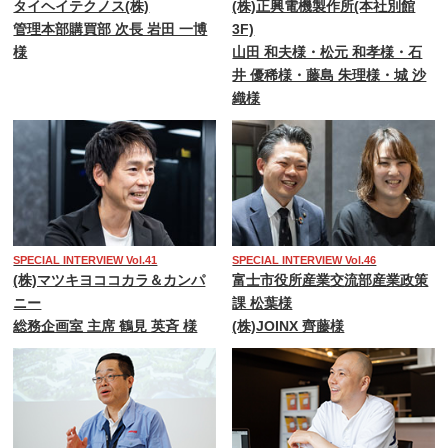
タイヘイテクノス(株)
(株)正興電機製作所(本社別館
管理本部購買部 次長 岩田 一博
3F)
様
山田 和夫様・松元 和孝様・石
井 優稀様・藤島 朱理様・城 沙
織様
SPECIAL INTERVIEW Vol.41
SPECIAL INTERVIEW Vol.46
(株)マツキヨココカラ＆カンパ
富士市役所産業交流部産業政策
ニー
課 松葉様
総務企画室 主席 鶴見 英斉 様
(株)JOINX 齊藤様