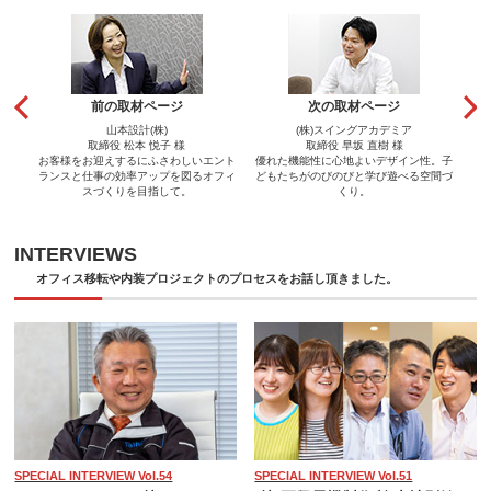
前の取材ページ
次の取材ページ
山本設計(株)
(株)スイングアカデミア
取締役 松本 悦子 様
取締役 早坂 直樹 様
お客様をお迎えするにふさわしいエント
優れた機能性に心地よいデザイン性。子
ランスと仕事の効率アップを図るオフィ
どもたちがのびのびと学び遊べる空間づ
スづくりを目指して。
くり。
INTERVIEWS
オフィス移転や内装プロジェクトのプロセスをお話し頂きました。
SPECIAL INTERVIEW Vol.54
SPECIAL INTERVIEW Vol.51