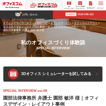
3D
オフィ
カタロ
0120-535-121
お問い合わせ
全国対応
シミュ
ス見学
グ請求
レータ
ショー
オフィスデザイン・オフィス移転TOP
>
オフィスサービス
>
オフィスレイアウト
>
ー
ルーム
オフィスデザイン・レイアウト事例
>
オフィスデザインの評判
>
園部法律事務所 弁護士 園部 敏洋様
私のオフィスづくり体験談
SPECIAL INTERVIEW
3Dオフィス シミュレーターを試してみる
SPECIAL INTERVIEW vol.08
園部法律事務所 弁護士 園部 敏洋 様｜オフィ
スデザイン・レイアウト事例