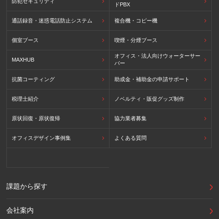
防犯セキュリティ
ドPBX
通話録音・迷惑電話防止システム
複合機・コピー機
個室ブース
喫煙・分煙ブース
オフィス・法人向けウォーターサー
MAXHUB
バー
抗菌コーティング
助成金・補助金の申請サポート
税理士紹介
ノベルティ・販促グッズ制作
原状回復・原状復帰
協力業者募集
オフィスデザイン事例集
よくある質問
課題から探す
会社案内