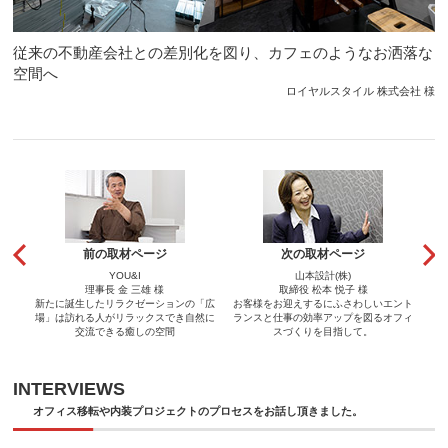
従来の不動産会社との差別化を図り、カフェのようなお洒落な
空間へ
ロイヤルスタイル 株式会社 様
前の取材ページ
次の取材ページ
YOU&I
山本設計(株)
理事長 金 三雄 様
取締役 松本 悦子 様
新たに誕生したリラクゼーションの「広
お客様をお迎えするにふさわしいエント
場」は訪れる人がリラックスでき自然に
ランスと仕事の効率アップを図るオフィ
交流できる癒しの空間
スづくりを目指して。
INTERVIEWS
オフィス移転や内装プロジェクトのプロセスをお話し頂きました。