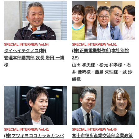
SPECIAL INTERVIEW Vol.54
SPECIAL INTERVIEW Vol.51
タイヘイテクノス(株)
(株)正興電機製作所(本社別館
管理本部購買部 次長 岩田 一博
3F)
様
山田 和夫様・松元 和孝様・石
井 優稀様・藤島 朱理様・城 沙
織様
SPECIAL INTERVIEW Vol.41
SPECIAL INTERVIEW Vol.46
(株)マツキヨココカラ＆カンパ
富士市役所産業交流部産業政策