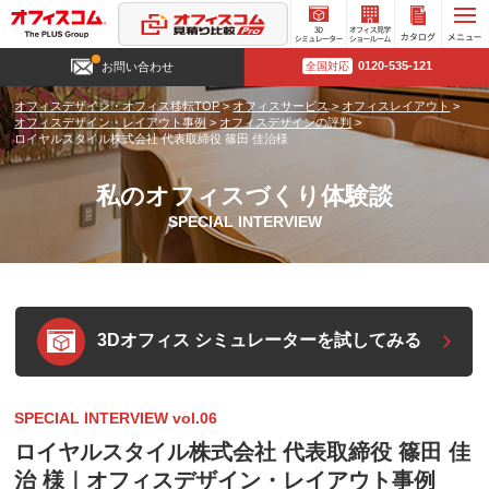
3D
オフィ
カタロ
0120-535-121
お問い合わせ
全国対応
シミュ
ス見学
グ請求
レータ
ショー
オフィスデザイン・オフィス移転TOP
>
オフィスサービス
>
オフィスレイアウト
>
ー
ルーム
オフィスデザイン・レイアウト事例
>
オフィスデザインの評判
>
ロイヤルスタイル株式会社 代表取締役 篠田 佳治様
私のオフィスづくり体験談
SPECIAL INTERVIEW
3Dオフィス シミュレーターを試してみる
SPECIAL INTERVIEW vol.06
ロイヤルスタイル株式会社 代表取締役 篠田 佳
治 様｜オフィスデザイン・レイアウト事例