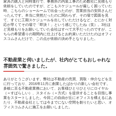
家具の購入と同時進行で、事務所の内装工事のため数社に見積もり
依頼をしていたのですが、どこもスケジュールが厳しく困っていた
時、こちらのショールームで出会ったのが、営業担当の安田さんだ
ったんです。本当に突然だったのに関わらず、その場で図面を見
て、すぐに工期スケジュールを出していただけるなど、とにかく対
応が早くてその場で「即決！」という感じでしたね（笑）。3社ほ
ど見積もりをお願いしていた会社はすべて大手だったのですが、こ
ちらの希望通りの期間内に仕上げるとお約束いただけたのはオフィ
スコムさんだけで、この点が依頼の決め手となりました。
不動産業と伺いましたが、社内がとてもおしゃれな
雰囲気で驚きました。
ありがとうございます。弊社は不動産の売買、買取・仲介などを主
に行っており、2016年11月に創業したばかりの新しい会社です。
多岐に亘る不動産業務において、お客様ひとりひとりにロイヤル
（＝すばらしい）、スタイル（＝方式）を提供することを目指し事
業をスタートしました。今回この自由が丘にオフィスを構えるにあ
たり、不動産会社としては今までにない空間を創りたいと思い、オ
フィスコムさんに施工をお願いしました。