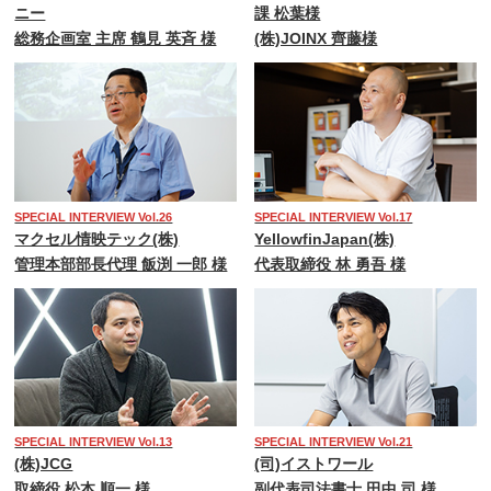
ニー
課 松葉様
総務企画室 主席 鶴見 英斉 様
(株)JOINX 齊藤様
SPECIAL INTERVIEW Vol.26
SPECIAL INTERVIEW Vol.17
マクセル情映テック(株)
YellowfinJapan(株)
管理本部部長代理 飯渕 一郎 様
代表取締役 林 勇吾 様
SPECIAL INTERVIEW Vol.13
SPECIAL INTERVIEW Vol.21
(株)JCG
(司)イストワール
取締役 松本 順一 様
副代表司法書士 田中 司 様