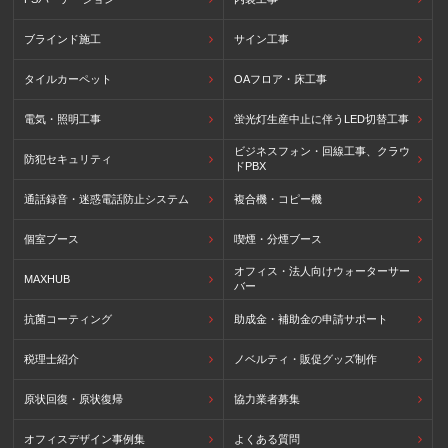
ブラインド施工
サイン工事
タイルカーペット
OAフロア・床工事
電気・照明工事
蛍光灯生産中止に伴うLED切替工事
ビジネスフォン・回線工事、クラウ
防犯セキュリティ
ドPBX
通話録音・迷惑電話防止システム
複合機・コピー機
個室ブース
喫煙・分煙ブース
オフィス・法人向けウォーターサー
MAXHUB
バー
抗菌コーティング
助成金・補助金の申請サポート
税理士紹介
ノベルティ・販促グッズ制作
原状回復・原状復帰
協力業者募集
オフィスデザイン事例集
よくある質問