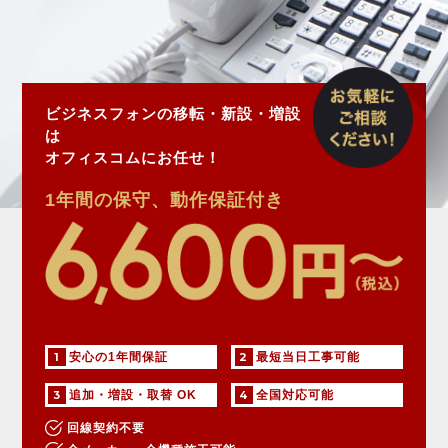
ビジネスフォンの移転・新設・増設
は
オフィスコムにお任せ！
1年間の保守、動作保証付き
1
安心の1年間保証
2
最短当日工事可能
3
追加・増設・取替 OK
4
全国対応可能
回線契約不要