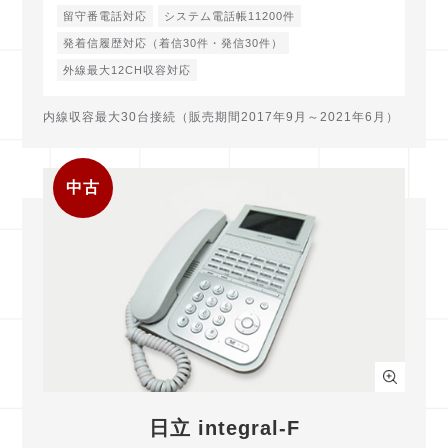
留守番電話対応
システム電話帳11200件
発着信履歴対応（着信30件・発信30件）
外線最大12CH収容対応
内線収容最大30台接続（販売期間2017年9月～2021年6月）
中古
日立 integral-F