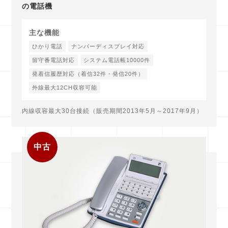
の電話機
主な機能
ひかり電話
ナンバーディスプレイ対応
留守番電話対応
システム電話帳10000件
発着信履歴対応（着信32件・発信20件）
外線最大12CH収容可能
内線収容最大30台接続（販売期間2013年5月～2017年9月）
中古