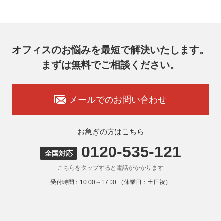
7F
メールアドレス：ocprivacy@officecom.co.jp
TEL：03-6833-0000（受付時間10:00～17:00※）
※土・日曜日、祝日、年末年始、ゴールデンウィーク期間は
翌営業日以降の対応とさせていただきます。
オフィスのお悩みを最短で解決いたします。
7. 個人情報を提供されることの任意性
まずは無料でご相談ください。
お客様がご自身の個人情報を弊社に提供されるか否かはお客
様のご判断によりますが、もしご提供いただけない場合に
は、適切なサービスをご提供できない場合がありますのでご
承知おきください。
メールでのお問い合わせ
8. 本人が容易に認識できない方法による取得
弊社ウェブサイトでは、利用者が当ウェブサイトを閲覧した
状況の分析のためにCookieを利用していますが、Cookieによ
お急ぎの方はこちら
る個人情報の取得はしていません。
0120-535-121
9. 外国にある第三者への提供
全国対応
お客様の個人情報を下記海外の個人情報取扱事業者へ提供す
こちらをタップすると電話がかかります
る場合があります。
提供先の所在国の名称：アメリカ（Google LLC）
受付時間：10:00～17:00 （休業日：土日祝）
当該外国における個人情報の保護に関する制度：APECの
CBPRシステムの加盟国・地域(APECのプライバシーフレー
ムワークに準拠した法令を有しています。)
提供先が講ずる個人情報の保護のための措置：APECのプラ