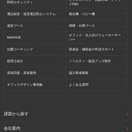
防犯セキュリティ
ドPBX
通話録音・迷惑電話防止システム
複合機・コピー機
個室ブース
喫煙・分煙ブース
オフィス・法人向けウォーターサー
MAXHUB
バー
抗菌コーティング
助成金・補助金の申請サポート
税理士紹介
ノベルティ・販促グッズ制作
原状回復・原状復帰
協力業者募集
オフィスデザイン事例集
よくある質問
課題から探す
会社案内