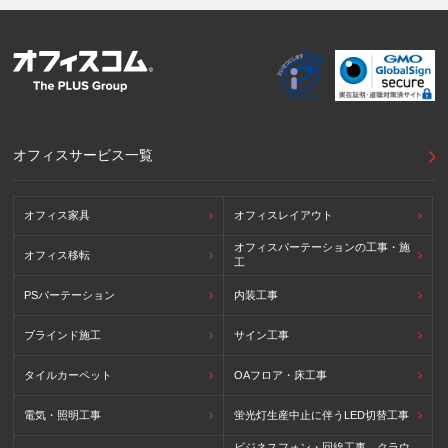
イバシーフレームワーク及びOECDプライバシーガイドライ
ン8原則に対応する個人情報の保護のための措置を講じてい
ます。
外国における個人情報の保護に関する制度等の詳細は以下を
ご確認下さい。
(参照：個人情報保護員会HP)
https://www.ppc.go.jp/personalinfo/legal/kaiseihogohou/#gaikoku
オフィスサービス一覧
オフィス家具
オフィスレイアウト
オフィスパーテーションの工事・施
オフィス移転
工
PSパーテーション
内装工事
ブラインド施工
サイン工事
タイルカーペット
OAフロア・床工事
電気・照明工事
蛍光灯生産中止に伴うLED切替工事
ビジネスフォン・回線工事、クラウ