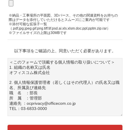
※納品・工事場所の平面図、3Dパース、その他の関連資料をお持ちの
際はデータを添付していただけるとスムーズにご案内が可能です
※添付可能な拡張子一覧
（.pdf.jpg.jpeg.gif.png.tiff.tif.psd.ai.xls.xlsm.doc.ppt.pptm.zip.rar）
※ファイルサイズの上限は30MBです
以下事項をご確認の上、同意いただく必要があります。
＜このフォームで頂戴する個人情報の取り扱いについて＞
1. 組織の名称又は氏名
オフィスコム株式会社
2. 個人情報保護管理者（若しくはその代理人）の氏名又は職
名、所属及び連絡先
職 名 ：部長
所 属 ：管理部
連絡先 ：ocprivacy@officecom.co.jp
TEL：03-6833-0000
3. 個人情報の利用目的
各種お問い合わせ対応のため
弊社商品、サービスのご案内のため