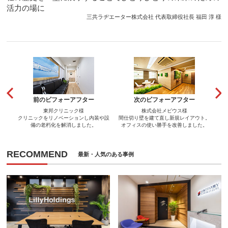
活力の場に
三共ラヂエーター株式会社 代表取締役社長 福田 淳 様
前のビフォーアフター
次のビフォーアフター
東邦クリニック様
株式会社メビウス様
クリニックをリノベーションし内装や設
間仕切り壁を建て直し新規レイアウト。
備の老朽化を解消しました。
オフィスの使い勝手を改善しました。
RECOMMEND
最新・人気のある事例