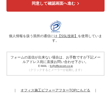
同意して確認画面へ進む
4. 個人情報の第三者への提供
広告配信の効率化、マーケティング活動などのために、氏
名、メールアドレス、電話番号等ご入力いただいた個人情報
を、ハッシュ化などの適切なセキュリティ対策を施した上
で、広告配信サービス提供事業者に提供する場合がありま
す。提供した個人情報は、広告配信サービス提供事業者のプ
ライバシーポリシーに基づき取り扱われます。
個人情報を扱う箇所の通信には
【SSL技術】
を使用していま
す。
5. 個人情報の取り扱い業務の委託
個人情報の取扱業務の全部または一部を外部に業務委託する
場合があります。その際、弊社は、個人情報を適切に保護で
きる管理体制を敷き実行していることを条件として委託先を
フォームの送信が出来ない場合は、お手数ですが下記メー
厳選したうえで、機密保持契約を委託先と締結し、お客様の
ルアドレス宛に直接お問い合わせ下さい。
個人情報を厳密に管理させます。
E-MAIL：
fc@officecom.co.jp
（クリックするとメーラーが起動します）
6. 個人情報の開示等の請求
お客様は、弊社個人情報問合わせ窓口にご自身の個人情報の
開示等（利用目的の通知、開示、内容の訂正、追加又は削
除、利用の停止又は消去、第三者提供の停止）および第三者
｜
オフィス施工ビフォーアフターTOPにもどる
｜
提供記録の開示を請求することができます。
その際、弊社はご本人を確認させていただいたうえで、合理
的な期間内に対応いたします。
オフィスコム株式会社 個人情報問合せ窓口
〒102-0073 東京都千代田区九段北4-1-7 九段センタービル