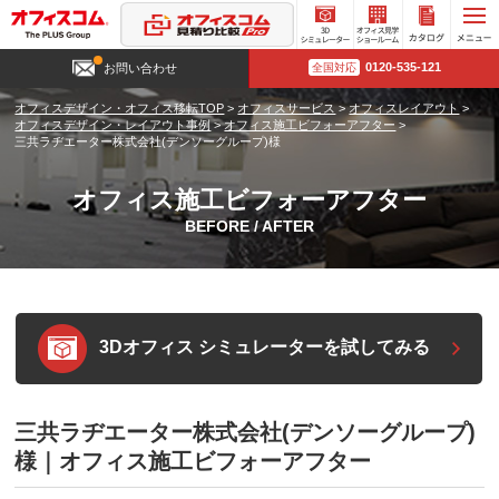
3D
オフィ
カタロ
0120-535-121
お問い合わせ
全国対応
シミュ
ス見学
グ請求
レータ
ショー
オフィスデザイン・オフィス移転TOP
>
オフィスサービス
>
オフィスレイアウト
>
ー
ルーム
オフィスデザイン・レイアウト事例
>
オフィス施工ビフォーアフター
>
三共ラヂエーター株式会社(デンソーグループ)様
オフィス施工ビフォーアフター
BEFORE / AFTER
3Dオフィス シミュレーターを試してみる
三共ラヂエーター株式会社(デンソーグループ)
様｜オフィス施工ビフォーアフター