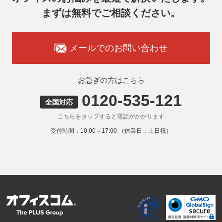
7. 個人情報を提供されることの任意性
まずは無料でご相談ください。
お客様がご自身の個人情報を弊社に提供されるか否かはお客
様のご判断によりますが、もしご提供いただけない場合に
は、適切なサービスをご提供できない場合がありますのでご
承知おきください。
メールでのお問い合わせ
8. 本人が容易に認識できない方法による取得
弊社ウェブサイトでは、利用者が当ウェブサイトを閲覧した
状況の分析のためにCookieを利用していますが、Cookieによ
お急ぎの方はこちら
る個人情報の取得はしていません。
0120-535-121
9. 外国にある第三者への提供
全国対応
お客様の個人情報を下記海外の個人情報取扱事業者へ提供す
こちらをタップすると電話がかかります
る場合があります。
提供先の所在国の名称：アメリカ（Google LLC）
受付時間：10:00～17:00 （休業日：土日祝）
当該外国における個人情報の保護に関する制度：APECの
CBPRシステムの加盟国・地域(APECのプライバシーフレー
ムワークに準拠した法令を有しています。)
提供先が講ずる個人情報の保護のための措置：APECのプラ
イバシーフレームワーク及びOECDプライバシーガイドライ
ン8原則に対応する個人情報の保護のための措置を講じてい
ます。
外国における個人情報の保護に関する制度等の詳細は以下を
ご確認下さい。