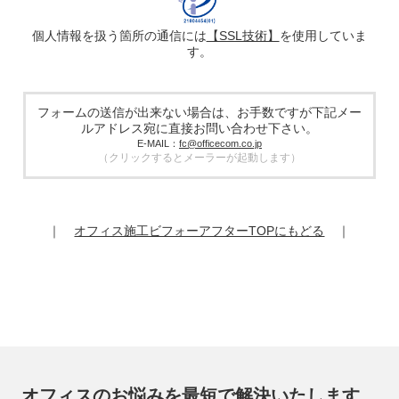
す。提供した個人情報は、広告配信サービス提供事業者のプ
ライバシーポリシーに基づき取り扱われます。
個人情報を扱う箇所の通信には
【SSL技術】
を使用していま
す。
5. 個人情報の取り扱い業務の委託
個人情報の取扱業務の全部または一部を外部に業務委託する
場合があります。その際、弊社は、個人情報を適切に保護で
きる管理体制を敷き実行していることを条件として委託先を
フォームの送信が出来ない場合は、お手数ですが下記メー
厳選したうえで、機密保持契約を委託先と締結し、お客様の
ルアドレス宛に直接お問い合わせ下さい。
個人情報を厳密に管理させます。
E-MAIL：
fc@officecom.co.jp
（クリックするとメーラーが起動します）
6. 個人情報の開示等の請求
お客様は、弊社個人情報問合わせ窓口にご自身の個人情報の
開示等（利用目的の通知、開示、内容の訂正、追加又は削
除、利用の停止又は消去、第三者提供の停止）および第三者
｜
オフィス施工ビフォーアフターTOPにもどる
｜
提供記録の開示を請求することができます。
その際、弊社はご本人を確認させていただいたうえで、合理
的な期間内に対応いたします。
オフィスコム株式会社 個人情報問合せ窓口
〒102-0073 東京都千代田区九段北4-1-7 九段センタービル
7F
メールアドレス：ocprivacy@officecom.co.jp
TEL：03-6833-0000（受付時間10:00～17:00※）
※土・日曜日、祝日、年末年始、ゴールデンウィーク期間は
翌営業日以降の対応とさせていただきます。
オフィスのお悩みを最短で解決いたします。