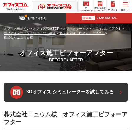
3D
オフィ
カタロ
0120-535-121
お問い合わせ
全国対応
シミュ
ス見学
グ請求
レータ
ショー
オフィスデザイン・オフィス移転TOP
>
オフィスサービス
>
オフィスレイアウト
>
ー
ルーム
オフィスデザイン・レイアウト事例
>
オフィス施工ビフォーアフター
>
株式会社ニュウム様
オフィス施工ビフォーアフター
BEFORE / AFTER
3Dオフィス シミュレーターを試してみる
株式会社ニュウム様｜オフィス施工ビフォーア
フター