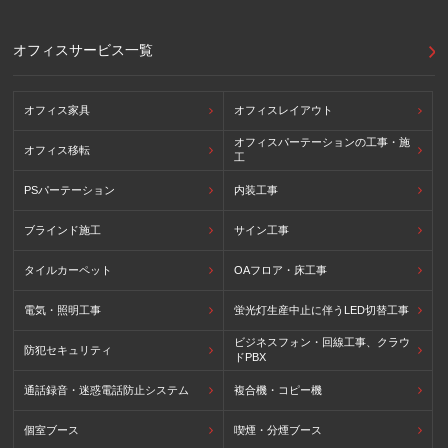
(参照：個人情報保護員会HP)
https://www.ppc.go.jp/personalinfo/legal/kaiseihogohou/#gaikoku
オフィスサービス一覧
オフィス家具
オフィスレイアウト
オフィスパーテーションの工事・施
オフィス移転
工
PSパーテーション
内装工事
ブラインド施工
サイン工事
タイルカーペット
OAフロア・床工事
電気・照明工事
蛍光灯生産中止に伴うLED切替工事
ビジネスフォン・回線工事、クラウ
防犯セキュリティ
ドPBX
通話録音・迷惑電話防止システム
複合機・コピー機
個室ブース
喫煙・分煙ブース