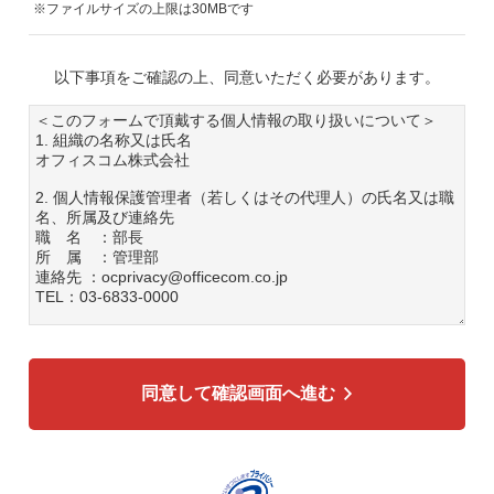
※ファイルサイズの上限は30MBです
以下事項をご確認の上、同意いただく必要があります。
＜このフォームで頂戴する個人情報の取り扱いについて＞
1. 組織の名称又は氏名
オフィスコム株式会社
2. 個人情報保護管理者（若しくはその代理人）の氏名又は職
名、所属及び連絡先
職 名 ：部長
所 属 ：管理部
連絡先 ：ocprivacy@officecom.co.jp
TEL：03-6833-0000
3. 個人情報の利用目的
各種お問い合わせ対応のため
弊社商品、サービスのご案内のため
同意して確認画面へ進む
4. 個人情報の第三者への提供
広告配信の効率化、マーケティング活動などのために、氏
名、メールアドレス、電話番号等ご入力いただいた個人情報
を、ハッシュ化などの適切なセキュリティ対策を施した上
で、広告配信サービス提供事業者に提供する場合がありま