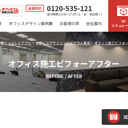
0120-535-121
全国対応
受付時間:10:00~17:00 (土・日・祝日除く)
3D
す
オフィスデザイン事例集
お客様の声
会社案内
シミュレ
>
オフィスレイアウト
>
オフィスデザイン・レイアウト事例
>
オフィス施工ビフォ
オフィス施工ビフォーアフター
BEFORE / AFTER
3