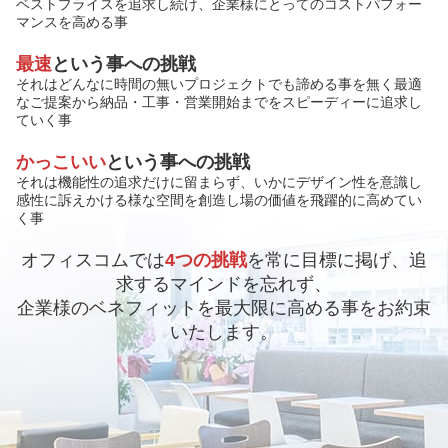
ベストプライスを追求し続け、企業様にとってのコストパフォー
マンスを高める事
最速
という事への挑戦
それはどんなに時間の無いプロジェクトでも諦める事を無く最適
なご提案から納品・工事・営業開始までをスピーディーに追求し
ていく事
かっこいい
という事への挑戦
それは機能性の追求だけに留まらず、いかにデザイン性を意識し
感性に訴えかける様な空間を創造し場の価値を飛躍的に高めてい
く事
オフィスコムでは
4つの挑戦
を常に目標に掲げ、追
求するマインドを忘れず、
企業様のベネフィットを最大限に高める事をお約束
いたします。