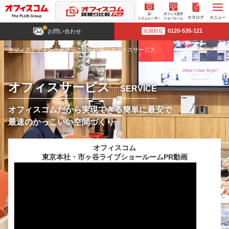
3D
オフィ
カタロ
0120-535-121
お問い合わせ
全国対応
シミュ
ス見学
グ請求
レータ
ショー
オフィスデザイン・オフィス移転TOP
>
オフィスサービス
ー
ルーム
オフィスサービス
SERVICE
オフィスコムだから実現できる簡単に最安で
最速のかっこいい空間づくり
オフィスコム
東京本社・市ヶ谷ライブショールームPR動画