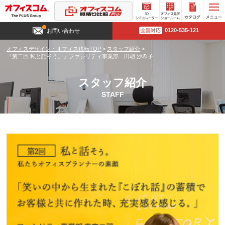
3D
オフィ
カタロ
0120-535-121
お問い合わせ
全国対応
シミュ
ス見学
グ請求
レータ
ショー
オフィスデザイン・オフィス移転TOP
>
スタッフ紹介
>
ー
ルーム
『第二回 私と話そう。』ファシリティ事業部 田胡 沙希子
スタッフ紹介
STAFF