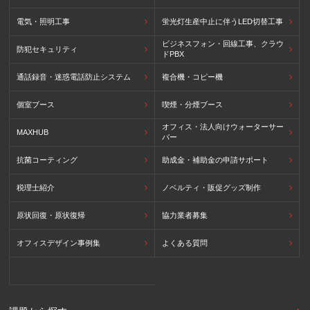
電気・照明工事
蛍光灯生産中止に伴うLED切替工事
ビジネスフォン・回線工事、クラウ
防犯セキュリティ
ドPBX
通話録音・迷惑電話防止システム
複合機・コピー機
個室ブース
喫煙・分煙ブース
オフィス・法人向けウォーターサー
MAXHUB
バー
抗菌コーティング
助成金・補助金の申請サポート
税理士紹介
ノベルティ・販促グッズ制作
原状回復・原状復帰
協力業者募集
オフィスデザイン事例集
よくある質問