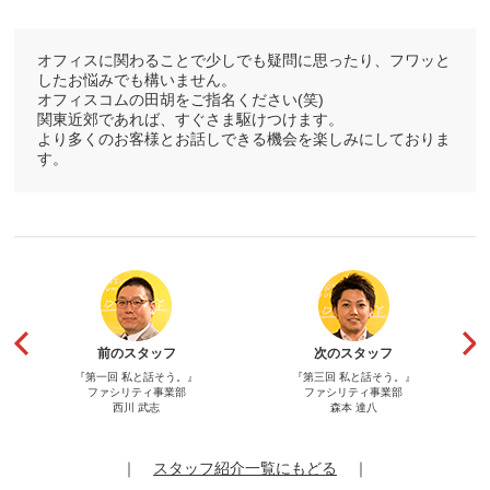
オフィスに関わることで少しでも疑問に思ったり、フワッと
したお悩みでも構いません。
オフィスコムの田胡をご指名ください(笑)
関東近郊であれば、すぐさま駆けつけます。
より多くのお客様とお話しできる機会を楽しみにしておりま
す。
前のスタッフ
次のスタッフ
『第一回 私と話そう。』
『第三回 私と話そう。』
ファシリティ事業部
ファシリティ事業部
西川 武志
森本 達八
｜
スタッフ紹介一覧にもどる
｜