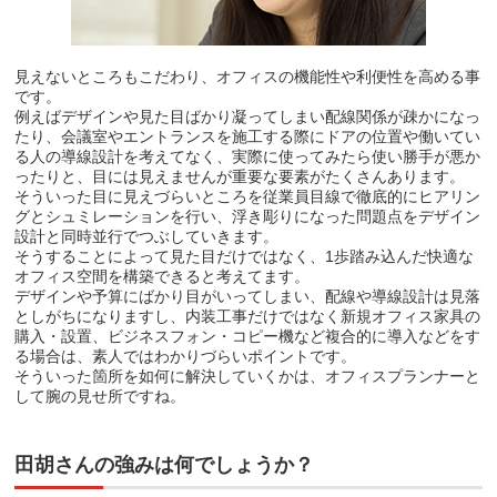
見えないところもこだわり、オフィスの機能性や利便性を高める事
です。
例えばデザインや見た目ばかり凝ってしまい配線関係が疎かになっ
たり、会議室やエントランスを施工する際にドアの位置や働いてい
る人の導線設計を考えてなく、実際に使ってみたら使い勝手が悪か
ったりと、目には見えませんが重要な要素がたくさんあります。
そういった目に見えづらいところを従業員目線で徹底的にヒアリン
グとシュミレーションを行い、浮き彫りになった問題点をデザイン
設計と同時並行でつぶしていきます。
そうすることによって見た目だけではなく、1歩踏み込んだ快適な
オフィス空間を構築できると考えてます。
デザインや予算にばかり目がいってしまい、配線や導線設計は見落
としがちになりますし、内装工事だけではなく新規オフィス家具の
購入・設置、ビジネスフォン・コピー機など複合的に導入などをす
る場合は、素人ではわかりづらいポイントです。
そういった箇所を如何に解決していくかは、オフィスプランナーと
して腕の見せ所ですね。
田胡さんの強みは何でしょうか？