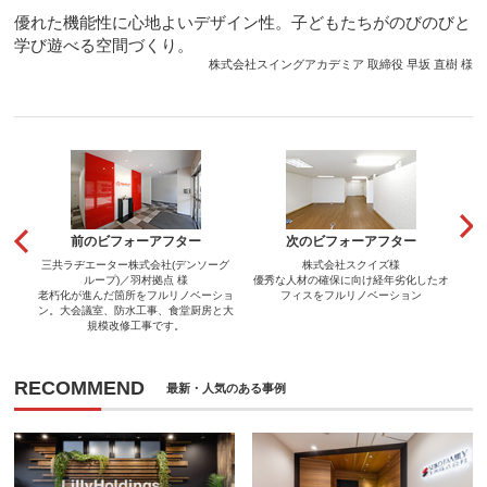
優れた機能性に心地よいデザイン性。子どもたちがのびのびと
学び遊べる空間づくり。
株式会社スイングアカデミア 取締役 早坂 直樹 様
前のビフォーアフター
次のビフォーアフター
三共ラヂエーター株式会社(デンソーグ
株式会社スクイズ様
ループ)／羽村拠点 様
優秀な人材の確保に向け経年劣化したオ
老朽化が進んだ箇所をフルリノベーショ
フィスをフルリノベーション
ン。大会議室、防水工事、食堂厨房と大
規模改修工事です。
RECOMMEND
最新・人気のある事例