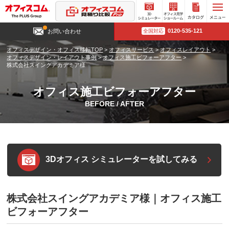
3D
オフィ
カタロ
0120-535-121
お問い合わせ
全国対応
シミュ
ス見学
グ請求
レータ
ショー
オフィスデザイン・オフィス移転TOP
>
オフィスサービス
>
オフィスレイアウト
>
ー
ルーム
オフィスデザイン・レイアウト事例
>
オフィス施工ビフォーアフター
>
株式会社スイングアカデミア様
オフィス施工ビフォーアフター
BEFORE / AFTER
3Dオフィス シミュレーターを試してみる
株式会社スイングアカデミア様｜オフィス施工
ビフォーアフター