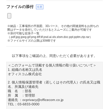
ファイルの添付
任意
※納品・工事場所の平面図、3Dパース、その他の関連資料をお持ちの
際はデータを添付していただけるとスムーズにご案内が可能です
※添付可能な拡張子一覧
（.pdf.jpg.jpeg.gif.png.tiff.tif.psd.ai.xls.xlsm.doc.ppt.pptm.zip.rar）
※ファイルサイズの上限は30MBです
以下事項をご確認の上、同意いただく必要があります。
＜このフォームで頂戴する個人情報の取り扱いについて＞
1. 組織の名称又は氏名
オフィスコム株式会社
2. 個人情報保護管理者（若しくはその代理人）の氏名又は職
名、所属及び連絡先
職 名 ：部長
所 属 ：管理部
連絡先 ：ocprivacy@officecom.co.jp
TEL：03-6833-0000