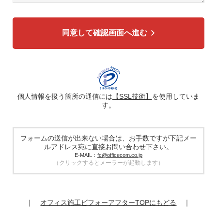
3. 個人情報の利用目的
各種お問い合わせ対応のため
弊社商品、サービスのご案内のため
同意して確認画面へ進む
4. 個人情報の第三者への提供
広告配信の効率化、マーケティング活動などのために、氏
名、メールアドレス、電話番号等ご入力いただいた個人情報
を、ハッシュ化などの適切なセキュリティ対策を施した上
で、広告配信サービス提供事業者に提供する場合がありま
す。提供した個人情報は、広告配信サービス提供事業者のプ
ライバシーポリシーに基づき取り扱われます。
個人情報を扱う箇所の通信には
【SSL技術】
を使用していま
す。
5. 個人情報の取り扱い業務の委託
個人情報の取扱業務の全部または一部を外部に業務委託する
場合があります。その際、弊社は、個人情報を適切に保護で
きる管理体制を敷き実行していることを条件として委託先を
フォームの送信が出来ない場合は、お手数ですが下記メー
厳選したうえで、機密保持契約を委託先と締結し、お客様の
ルアドレス宛に直接お問い合わせ下さい。
個人情報を厳密に管理させます。
E-MAIL：
fc@officecom.co.jp
（クリックするとメーラーが起動します）
6. 個人情報の開示等の請求
お客様は、弊社個人情報問合わせ窓口にご自身の個人情報の
開示等（利用目的の通知、開示、内容の訂正、追加又は削
除、利用の停止又は消去、第三者提供の停止）および第三者
｜
オフィス施工ビフォーアフターTOPにもどる
｜
提供記録の開示を請求することができます。
その際、弊社はご本人を確認させていただいたうえで、合理