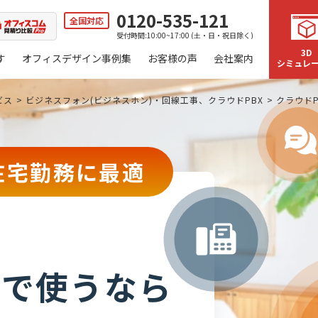
0120-535-121
全国対応
受付時間:10:00~17:00 (土・日・祝日除く)
3D
す
オフィスデザイン事例集
お客様の声
会社案内
シミュレ
ビス
ビジネスフォン(ビジネスホン)・回線工事、クラウドPBX
クラウドP
在宅勤務に最適
Cで使うなら