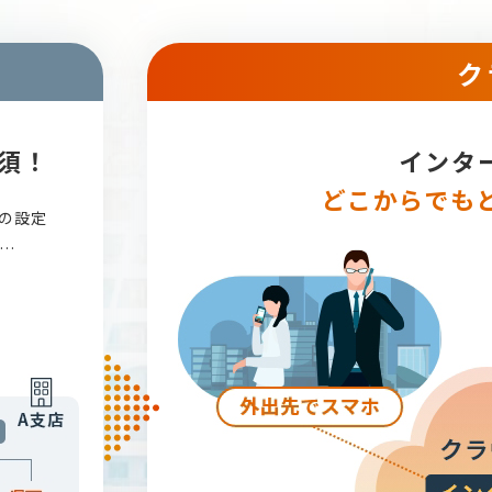
ク
須！
インタ
どこからでも
の設定
…