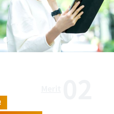
02
Merit
！