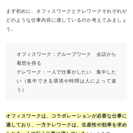
まず初めに、オフィスワークとテレワークそれぞれが
どのような仕事内容に適しているのか考えてみましょ
う。
オフィスワーク：グループワーク 会話から
着想を得る
テレワーク：一人で仕事がしたい 集中した
い（集中できる環境や時間は人によって違
オフィスレイアウト、移転・納期
う）
や
予算の相談、見積依頼など
お気軽にご相談ください！
オフィスワークは、コラボレーションが必要な仕事に
お問合せ・見積依頼をする
適しており、一方テレワークは、生産性や効率を求め