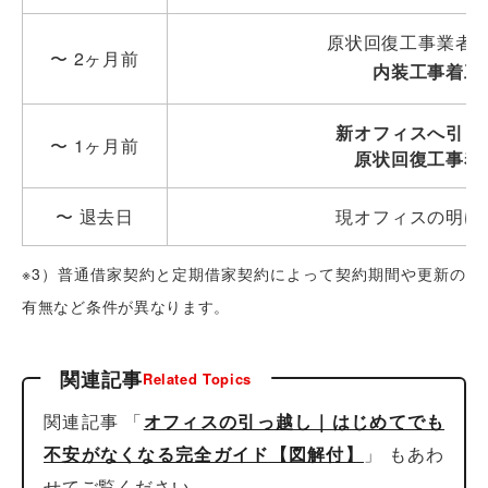
原状回復工事業者
〜 2ヶ月前
内装工事着工
新オフィスへ引っ
〜 1ヶ月前
原状回復工事着
〜 退去日
現オフィスの明け
※3）普通借家契約と定期借家契約によって契約期間や更新の
有無など条件が異なります。
関連記事
Related Topics
関連記事 「
オフィスの引っ越し｜はじめてでも
不安がなくなる完全ガイド【図解付】
」 もあわ
せてご覧ください。