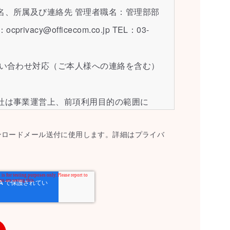
職名、所属及び連絡先 管理者職名：管理部部
vacy@officecom.co.jp TEL：03-
お問い合わせ対応（ご本人様への連絡を含む）
当社は事業運営上、前項利用目的の範囲に
託することがあります。この場合、個人情
ンロードメール送付に使用します。詳細はプライバ
選定し、個人情報の適正管理・機密保持に
切な管理を実施させます。
求 ご本人様は、当社に対してご自身の個人情
知、開示、内容の訂正・追加・削除、利用
への提供の停止）に関して、下記の当社問
ができます。その際、当社はお客様ご本人