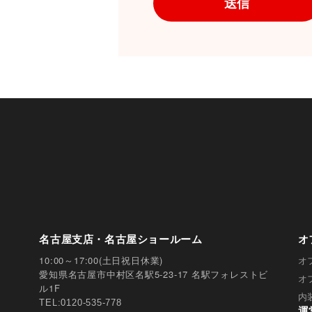
を確認させていただいたう
【お問合せ窓口】 オフィ
個人情報問合せ窓口 〒102-
ンタービル7F
メールアドレス：ocprivacy@of
TEL：03-6833-0000 （受
※ 土・日曜日、祝日、年
降の対応とさせていただき
6. 個人情報を提供される
名古屋支店・名古屋ショールーム
オ
人情報を提供されるかどう
10:00～17:00(土日祝日休業)
オ
項目をいただけない場合、
愛知県名古屋市中村区名駅5-23-17 名駅フォレストビ
オ
ル1F
内
TEL:0120-535-778
運