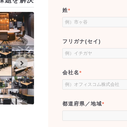
姓
*
フリガナ(セイ)
会社名
*
都道府県／地域
*