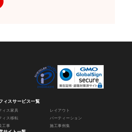
えで、合理的な期間内に対応いたします。
スコム株式会社
0073 東京都千代田区九段北4-1-7 九段セ
ficecom.co.jp
付時間10:00～17:00※）
末年始、ゴールデンウィーク期間は翌営業日以
ます。
ことの任意性について ご本人様が当社に個
フィスサービス一覧
かは任意によるものです。ただし、必要な
フィス家具
レイアウト
適切な対応ができない場合があります。
フィス移転
パーティーション
装工事
施工事例集
営サイト一覧