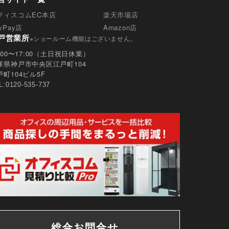
フィスコムEC本店
楽天市場店
yPay店
Amazon店
戸営業所
※ショールーム機能はございません。
0:00〜17:00（土日祝日休業）
庫県神戸市中央区江戸町104
戸町104ビル5F
L:0120-535-737
総合お問合せ