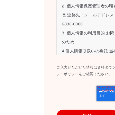
2. 個人情報保護管理者の
長 連絡先：メールアドレス：ocpri
6833-0000
3. 個人情報の利用目的 
のため
4.個人情報取扱いの委託 
限って個人情報を外部に委
ご入力いただいた情報は資料ダウ
報保護水準の高い委託先を
シーポリシーをご確認ください。
ついての契約を交わし、適
5. 個人情報の開示等の請
報の開示等（利用目的の通
の停止または消去、第三者
合わせ窓口に申し出ること