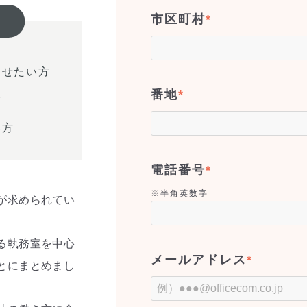
市区町村
*
させたい方
番地
*
方
い方
電話番号
*
※半角英数字
が求められてい
る執務室を中心
メールアドレス
*
とにまとめまし