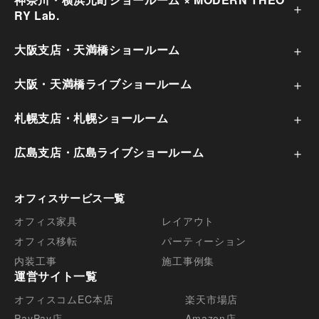
び方と費用目安
RY Lab.
大阪支店・天満橋ショールーム
大阪・天満橋ライブショールーム
札幌支店・札幌ショールーム
広島支店・広島ライブショールーム
オフィスサービス一覧
オフィス家具
レイアウト
オフィス移転
パーティーション
オフィス移転にかかる費用の相場とは？内訳と節約
内装工事
施工事例集
方法を解説
運営サイト一覧
オフィスコムEC本店
楽天市場店
PayPay店
Amazon店