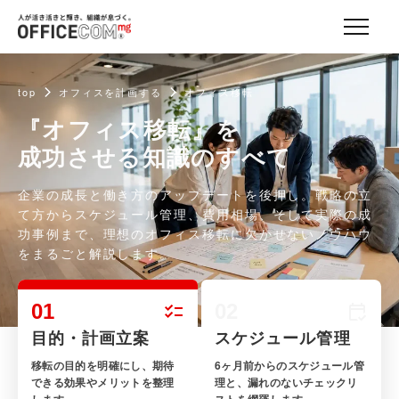
top
オフィスを計画する
オフィス移転
『オフィス移転』を
成功させる知識のすべて
企業の成長と働き方のアップデートを後押し。戦略の立
て方からスケジュール管理、費用相場、そして実際の成
功事例まで、理想のオフィス移転に欠かせないノウハウ
をまるごと解説します。
01
02
目的・計画立案
スケジュール管理
移転の目的を明確にし、期待
6ヶ月前からのスケジュール管
できる効果やメリットを整理
理と、漏れのないチェックリ