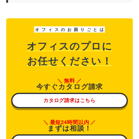
オ
フ
ィ
ス
の
お
困
り
ご
と
は
オフィスのプロに
お任せください！
無料
今すぐカタログ請求
カタログ請求はこちら
最短24時間以内
まずは相談！