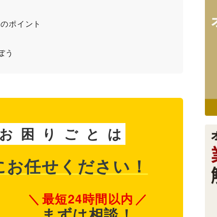
めのポイント
ト
ぼう
お
困
り
ご
と
は
に
お任せください！
最短24時間以内
まずは相談！