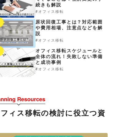
続きも解説
オフィス移転
原状回復工事とは？対応範囲
4
や費用相場、注意点などを解
説
オフィス移転
オフィス移転スケジュールと
5
全体の流れ！失敗しない準備
と成功事例
オフィス移転
anning Resources
オフィス移転の検討に役立つ資
料