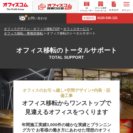
3D
オフィ
カタロ
0120-535-121
お問い合わせ
全国対応
シミュ
ス見学
グ請求
レータ
ショー
オフィスデザイン・オフィス移転TOP
>
オフィスサービス
>
ー
ルーム
オフィス移転・事務所移転
>
オフィス移転のトータルサポート
オフィス移転のトータルサポート
TOTAL SUPPORT
オフィスのお引っ越し×空間デザイン×内装・設
備工事
オフィス移転からワンストップで
見違えるオフィスをつくります
年間施工実績3,000件の確かな実績とプランニン
グ力で
お客様の働き方にあわせた理想のオフィ