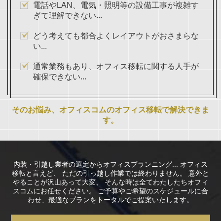
電話やLAN、電気・照明等の設備工事が複雑す
ぎて理解できない...
どう考えても都合よくレイアウトがおさまらな
い...
通常業務もあり、オフィス移転に関する人手が
確保できない...
そのお悩み、オフィスコムのオフィス移転で解決できま
す。
内装・引越し業者の選定からオフィスプランニング... オフィス
移転と言えど、
ただの引っ越し作業では終わりません。 意外と
やることが沢山あって大変、
そんな時は全てわたしたちオフィ
スコムにお任せください。
ご予算やご希望のスケジュールに合
わせ、最適なプランをトータルでご提案いたします。