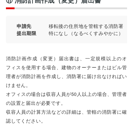
申請先
移転後の住所地を管轄する消防署
提出期限
特になし（なるべくすみやかに）
消防計画作成（変更）届出書は、一定規模以上のオ
フィスを使用する場合、建物のオーナーまたはビル管
理者が消防計画を作成し、消防署に届け出なければい
けません。
オフィスレイアウト、移転・納期
や
オフィスの場合は収容人員が50人以上の場合、管理者
予算の相談、見積依頼など
の設置と届出が必要です。
お気軽にご相談ください！
収容人員の計算方法などの詳細は、管轄の消防署に確
認してください。
お問合せ・見積依頼をする