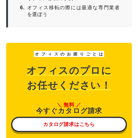
6
オフィス移転の際には最適な専門業者
を選ぼう
オ
フ
ィ
ス
の
お
困
り
ご
と
は
オフィスのプロに
お任せください！
無料
今すぐカタログ請求
カタログ請求はこちら