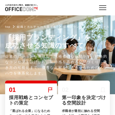
top
組織とカルチャーを育てる
採用ブランディングとオフィス
『採用ブランディング』を
成功させる知識のすべて
企業のビジョンを体現し、候補者の心を動かす。戦略的
なコンセプト設計から、期待感を高める空間づくり、働
き方の可視化まで、優秀な人材を引き寄せるためのノウ
ハウを体系化します。
01
02
採用戦略とコンセプ
第一印象を決定づけ
トの策定
る空間設計
「選ばれる企業」になるため
求職者が最初に触れる空間