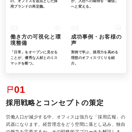
の、オフィスを起点とした採
が、入社への期待を「確信」
用ブランドの再定義。
へと変える。
03
04
働き方の可視化と環
成功事例・お客様の
境整備
声
「日常」をオープンに見せる
実例で学ぶ、採用力を高める
ことが、優秀な人材とのミス
理想のオフィスづくりを紹
マッチを断つ。
介。
01
採用戦略とコンセプトの策定
労働人口が減少する中、オフィスは強力な「採用広報」の
武器になります。経営理念をどう空間に落とし込み、独自
の魅力を定義するか、その戦略的アプローチを解説しま