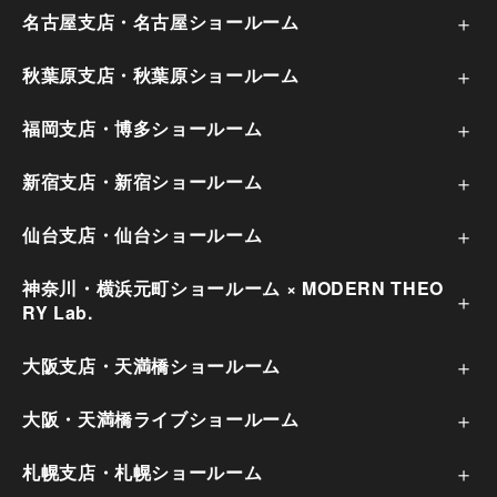
だいたうえで、合理的な期間内に対応いた
名古屋支店・名古屋ショールーム
します。
秋葉原支店・秋葉原ショールーム
【お問合せ窓口】 オフィスコム株式会社
個人情報問合せ窓口 〒102-0073 東京都
福岡支店・博多ショールーム
千代田区九段北4-1-7 九段センタービル
新宿支店・新宿ショールーム
7F
仙台支店・仙台ショールーム
メールアドレス：
ocprivacy@officecom.co.jp
神奈川・横浜元町ショールーム × MODERN THEO
RY Lab.
TEL：03-6833-0000 （受付時間10:00～
17:00※）
大阪支店・天満橋ショールーム
※ 土・日曜日、祝日、年末年始、ゴールデ
大阪・天満橋ライブショールーム
ンウィーク期間は翌営業日以降の対応とさ
せていただきます。
札幌支店・札幌ショールーム