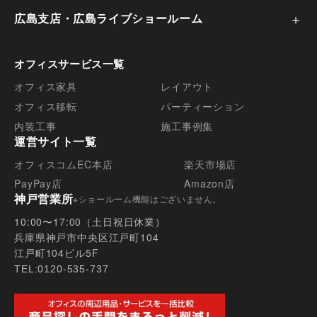
6. 個人情報を提供されることの任意性につ
広島支店・広島ライブショールーム
いて ご本人様が当社に個人情報を提供さ
れるかどうかは任意によるものです。ただ
オフィスサービス一覧
し、必要な項目をいただけない場合、適切
オフィス家具
レイアウト
な対応ができない場合があります。
オフィス移転
パーティーション
内装工事
施工事例集
運営サイト一覧
オフィスコムEC本店
楽天市場店
PayPay店
Amazon店
神戸営業所
※ショールーム機能はございません。
10:00〜17:00（土日祝日休業）
兵庫県神戸市中央区江戸町104
江戸町104ビル5F
TEL:0120-535-737