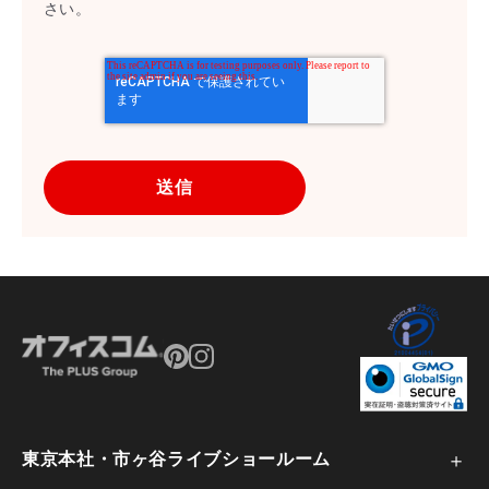
さい。
を外部に委託することがあります。この場
合、個人情報保護水準の高い委託先を選定
し、個人情報の適正管理・機密保持につい
ての契約を交わし、適切な管理を実施させ
ます。
5. 個人情報の開示等の請求 ご本人様は、当
社に対してご自身の個人情報の開示等（利
用目的の通知、開示、内容の訂正・追加・
削除、利用の停止または消去、第三者への
提供の停止）に関して、下記の当社問合わ
せ窓口に申し出ることができます。その
際、当社はお客様ご本人を確認させていた
東京本社・市ヶ谷ライブショールーム