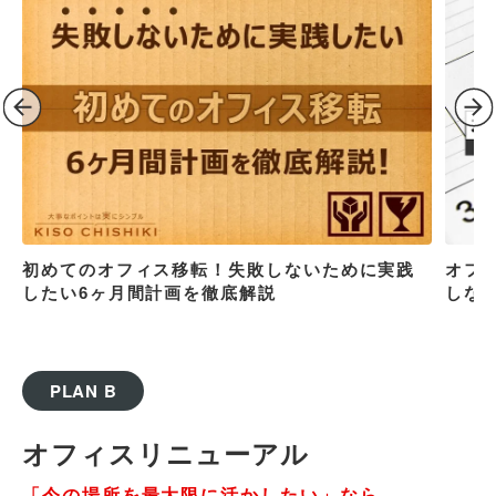
初めてのオフィス移転！失敗しないために実践
オフ
したい6ヶ月間計画を徹底解説
しな
PLAN B
オフィスリニューアル
「今の場所を最大限に活かしたい」なら