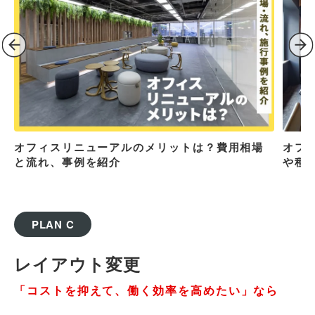
オフィスリニューアルのメリットは？費用相場
オフ
と流れ、事例を紹介
や種
PLAN C
レイアウト変更
「コストを抑えて、働く効率を高めたい」なら