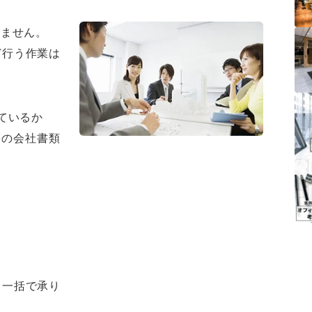
りません。
ど行う作業は
ているか
等の会社書類
ら一括で承り