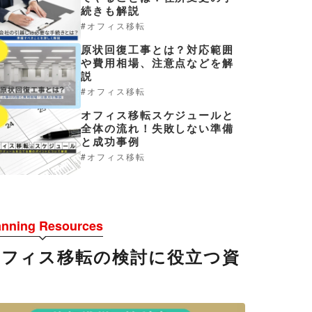
続きも解説
オフィス移転
原状回復工事とは？対応範囲
4
や費用相場、注意点などを解
説
オフィス移転
オフィス移転スケジュールと
5
全体の流れ！失敗しない準備
と成功事例
オフィス移転
anning Resources
オフィス移転の検討に役立つ資
料