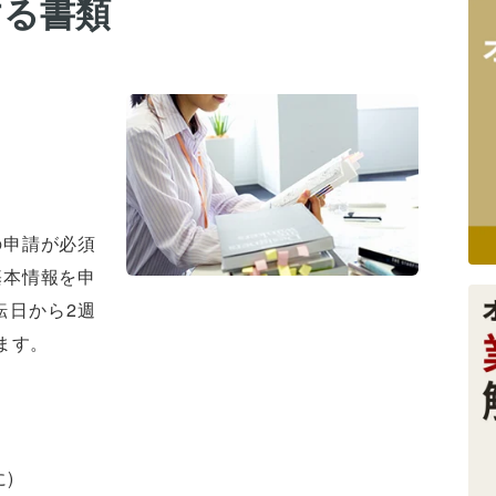
する書類
の申請が必須
基本情報を申
転日から2週
ます。
)