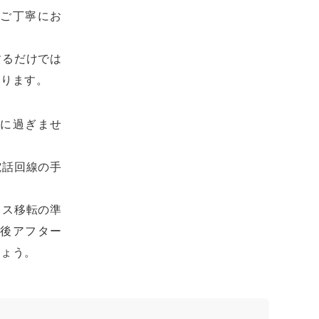
つご丁寧にお
するだけでは
なります。
に過ぎませ
電話回線の手
ィス移転の準
後アフター
しょう。