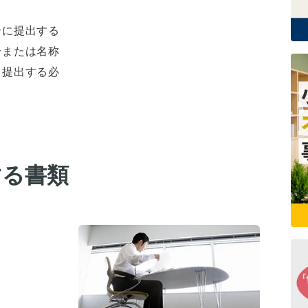
合に提出する
号または名称
、提出する必
する書類