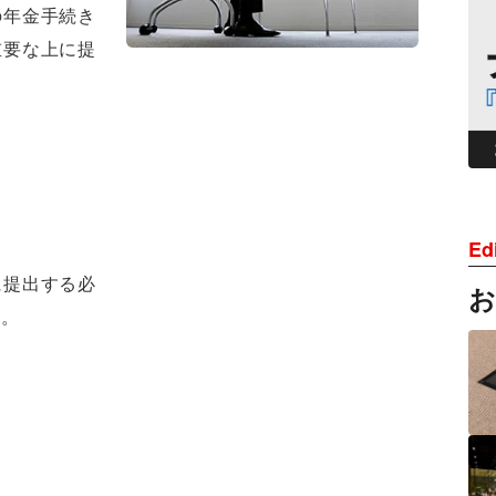
の年金手続き
重要な上に提
Edi
に提出する必
す。