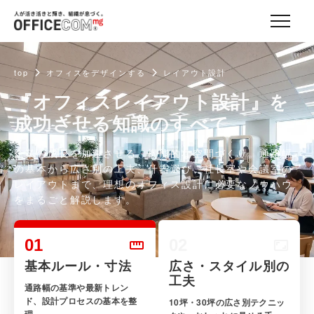
top
オフィスをデザインする
レイアウト設計
『オフィスレイアウト設計』を
成功させる知識のすべて
企業の成長を加速させる、機能的な空間づくり。通路幅
の基本から広さ別の工夫、什器選び、社長室や会議室の
レイアウトまで、理想のオフィス設計に必要なノウハウ
をまるごと解説します。
01
02
基本ルール・寸法
広さ・スタイル別の
工夫
通路幅の基準や最新トレン
ド、設計プロセスの基本を整
10坪・30坪の広さ別テクニッ