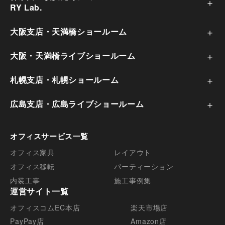
オフィスはどう設計する？レイアウトのポイントと
RY Lab.
10の設計事例
大阪支店・天満橋ショールーム
大阪・天満橋ライブショールーム
札幌支店・札幌ショールーム
広島支店・広島ライブショールーム
オフィスサービス一覧
オフィス家具
レイアウト
オフィス移転
パーティーション
オフィスのデスクレイアウトの基本！基準寸法や適
内装工事
施工事例集
運営サイト一覧
切な通路幅とは？
オフィスコムEC本店
楽天市場店
PayPay店
Amazon店