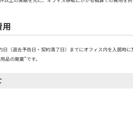
00件以上の実績を元に、オフィス移転にかかる概算での費用を
費用
約日（退去予告日・契約満了日）までにオフィス内を入居時に
不用品の廃棄”です。
て