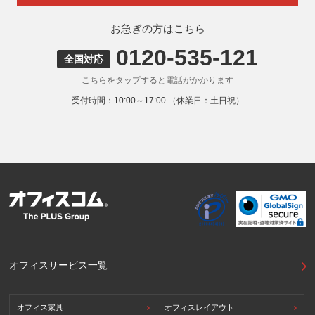
弊社ウェブサイトでは、利用者が当ウェブサイトを閲覧した
状況の分析のためにCookieを利用していますが、Cookieによ
お急ぎの方はこちら
る個人情報の取得はしていません。
0120-535-121
9. 外国にある第三者への提供
全国対応
お客様の個人情報を下記海外の個人情報取扱事業者へ提供す
こちらをタップすると電話がかかります
る場合があります。
提供先の所在国の名称：アメリカ（Google LLC）
受付時間：10:00～17:00 （休業日：土日祝）
当該外国における個人情報の保護に関する制度：APECの
CBPRシステムの加盟国・地域(APECのプライバシーフレー
ムワークに準拠した法令を有しています。)
提供先が講ずる個人情報の保護のための措置：APECのプラ
イバシーフレームワーク及びOECDプライバシーガイドライ
ン8原則に対応する個人情報の保護のための措置を講じてい
ます。
外国における個人情報の保護に関する制度等の詳細は以下を
ご確認下さい。
(参照：個人情報保護員会HP)
https://www.ppc.go.jp/personalinfo/legal/kaiseihogohou/#gaikoku
オフィスサービス一覧
オフィス家具
オフィスレイアウト