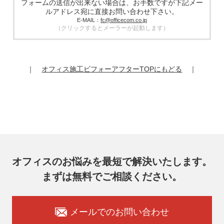
フォームの送信が出来ない場合は、お手数ですが下記メー
厳選したうえで、機密保持契約を委託先と締結し、お客様の
ルアドレス宛に直接お問い合わせ下さい。
個人情報を厳密に管理させます。
E-MAIL：
fc@officecom.co.jp
（クリックするとメーラーが起動します）
6. 個人情報の開示等の請求
お客様は、弊社個人情報問合わせ窓口にご自身の個人情報の
開示等（利用目的の通知、開示、内容の訂正、追加又は削
除、利用の停止又は消去、第三者提供の停止）および第三者
｜
オフィス施工ビフォーアフターTOPにもどる
｜
提供記録の開示を請求することができます。
その際、弊社はご本人を確認させていただいたうえで、合理
的な期間内に対応いたします。
オフィスコム株式会社 個人情報問合せ窓口
〒102-0073 東京都千代田区九段北4-1-7 九段センタービル
7F
メールアドレス：ocprivacy@officecom.co.jp
TEL：03-6833-0000（受付時間10:00～17:00※）
※土・日曜日、祝日、年末年始、ゴールデンウィーク期間は
翌営業日以降の対応とさせていただきます。
オフィスのお悩みを最短で解決いたします。
7. 個人情報を提供されることの任意性
まずは無料でご相談ください。
お客様がご自身の個人情報を弊社に提供されるか否かはお客
様のご判断によりますが、もしご提供いただけない場合に
は、適切なサービスをご提供できない場合がありますのでご
承知おきください。
メールでのお問い合わせ
8. 本人が容易に認識できない方法による取得