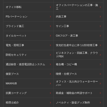
オフィスパーテーションの工事・施
オフィス移転
工
PSパーテーション
内装工事
ブラインド施工
サイン工事
タイルカーペット
OAフロア・床工事
電気・照明工事
蛍光灯生産中止に伴うLED切替工事
ビジネスフォン・回線工事、クラウ
防犯セキュリティ
ドPBX
通話録音・迷惑電話防止システム
複合機・コピー機
個室ブース
喫煙・分煙ブース
オフィス・法人向けウォーターサー
MAXHUB
バー
抗菌コーティング
助成金・補助金の申請サポート
税理士紹介
ノベルティ・販促グッズ制作