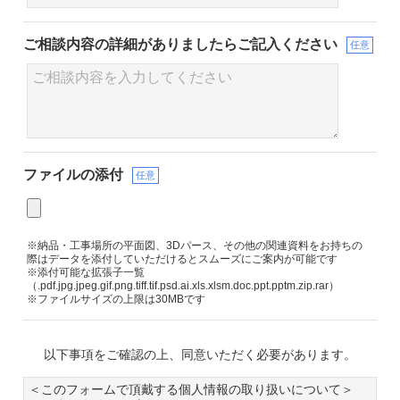
ご相談内容の詳細が
ありましたらご記入ください
任意
ファイルの添付
任意
※納品・工事場所の平面図、3Dパース、その他の関連資料をお持ちの
際はデータを添付していただけるとスムーズにご案内が可能です
※添付可能な拡張子一覧
（.pdf.jpg.jpeg.gif.png.tiff.tif.psd.ai.xls.xlsm.doc.ppt.pptm.zip.rar）
※ファイルサイズの上限は30MBです
以下事項をご確認の上、同意いただく必要があります。
＜このフォームで頂戴する個人情報の取り扱いについて＞