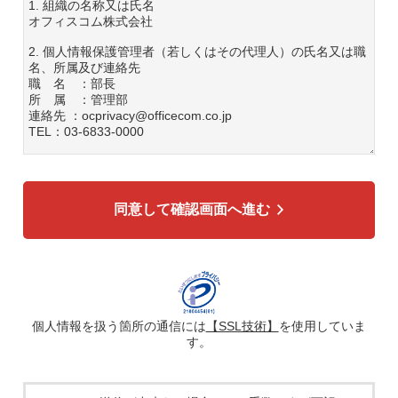
1. 組織の名称又は氏名
オフィスコム株式会社
2. 個人情報保護管理者（若しくはその代理人）の氏名又は職
名、所属及び連絡先
職 名 ：部長
所 属 ：管理部
連絡先 ：ocprivacy@officecom.co.jp
TEL：03-6833-0000
3. 個人情報の利用目的
各種お問い合わせ対応のため
弊社商品、サービスのご案内のため
同意して確認画面へ進む
4. 個人情報の第三者への提供
広告配信の効率化、マーケティング活動などのために、氏
名、メールアドレス、電話番号等ご入力いただいた個人情報
を、ハッシュ化などの適切なセキュリティ対策を施した上
で、広告配信サービス提供事業者に提供する場合がありま
す。提供した個人情報は、広告配信サービス提供事業者のプ
ライバシーポリシーに基づき取り扱われます。
個人情報を扱う箇所の通信には
【SSL技術】
を使用していま
す。
5. 個人情報の取り扱い業務の委託
個人情報の取扱業務の全部または一部を外部に業務委託する
場合があります。その際、弊社は、個人情報を適切に保護で
きる管理体制を敷き実行していることを条件として委託先を