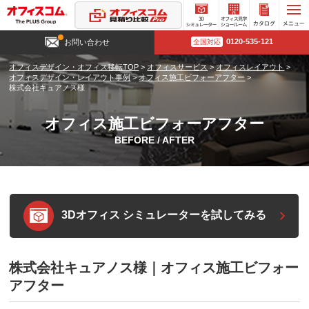
3D
オフィ
カタロ
0120-535-121
お問い合わせ
全国対応
シミュ
ス見学
グ請求
レータ
ショー
オフィスデザイン・オフィス移転TOP
>
オフィスサービス
>
オフィスレイアウト
>
ー
ルーム
オフィスデザイン・レイアウト事例
>
オフィス施工ビフォーアフター
>
株式会社キュアノス様
オフィス施工ビフォーアフター
BEFORE / AFTER
3Dオフィス シミュレーターを試してみる
株式会社キュアノス様｜オフィス施工ビフォー
アフター