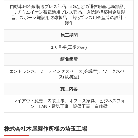
自動車用冷鍛順送プレス部品、5Gなどの通信用基地局部品、
リチウムイオン蓄電池用プレス部品、通信網構築用金属製
品、スポーツ施設用防球製品、上記プレス用金型等の設計・
製作
施工期間
1ヵ月半(工期のみ)
請負箇所
エントランス、ミーティングスペース(会議室)、ワークスペー
ス(執務室)
施工内容
レイアウト変更、内装工事、オフィス家具、ビジネスフォ
ン、LAN・電気工事、設備工事、造作壁
株式会社木屋製作所様の埼玉工場