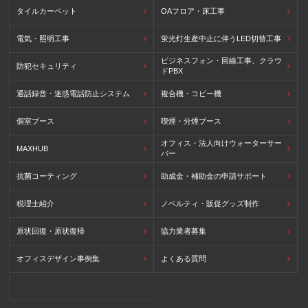
タイルカーペット
OAフロア・床工事
電気・照明工事
蛍光灯生産中止に伴うLED切替工事
ビジネスフォン・回線工事、クラウ
防犯セキュリティ
ドPBX
通話録音・迷惑電話防止システム
複合機・コピー機
個室ブース
喫煙・分煙ブース
オフィス・法人向けウォーターサー
MAXHUB
バー
抗菌コーティング
助成金・補助金の申請サポート
税理士紹介
ノベルティ・販促グッズ制作
原状回復・原状復帰
協力業者募集
オフィスデザイン事例集
よくある質問