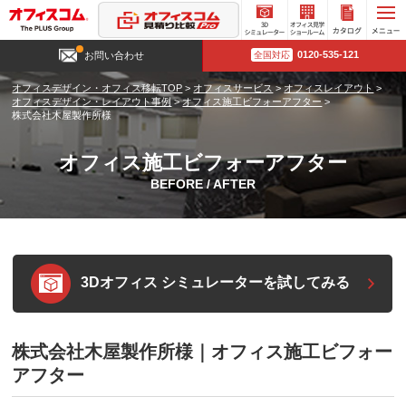
3D
オフィ
カタロ
0120-535-121
お問い合わせ
全国対応
シミュ
ス見学
グ請求
レータ
ショー
オフィスデザイン・オフィス移転TOP
>
オフィスサービス
>
オフィスレイアウト
>
ー
ルーム
オフィスデザイン・レイアウト事例
>
オフィス施工ビフォーアフター
>
株式会社木屋製作所様
オフィス施工ビフォーアフター
BEFORE / AFTER
3Dオフィス シミュレーターを試してみる
株式会社木屋製作所様｜オフィス施工ビフォー
アフター