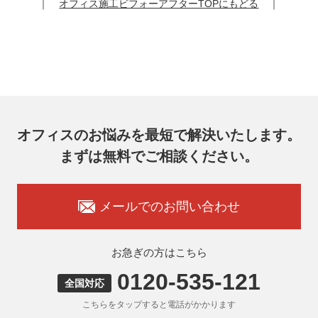
｜
オフィス施工ビフォーアフターTOPにもどる
｜
提供記録の開示を請求することができます。
その際、弊社はご本人を確認させていただいたうえで、合理
的な期間内に対応いたします。
オフィスコム株式会社 個人情報問合せ窓口
〒102-0073 東京都千代田区九段北4-1-7 九段センタービル
7F
メールアドレス：ocprivacy@officecom.co.jp
TEL：03-6833-0000（受付時間10:00～17:00※）
※土・日曜日、祝日、年末年始、ゴールデンウィーク期間は
翌営業日以降の対応とさせていただきます。
オフィスのお悩みを最短で解決いたします。
7. 個人情報を提供されることの任意性
まずは無料でご相談ください。
お客様がご自身の個人情報を弊社に提供されるか否かはお客
様のご判断によりますが、もしご提供いただけない場合に
は、適切なサービスをご提供できない場合がありますのでご
承知おきください。
メールでのお問い合わせ
8. 本人が容易に認識できない方法による取得
弊社ウェブサイトでは、利用者が当ウェブサイトを閲覧した
状況の分析のためにCookieを利用していますが、Cookieによ
お急ぎの方はこちら
る個人情報の取得はしていません。
0120-535-121
9. 外国にある第三者への提供
全国対応
お客様の個人情報を下記海外の個人情報取扱事業者へ提供す
こちらをタップすると電話がかかります
る場合があります。