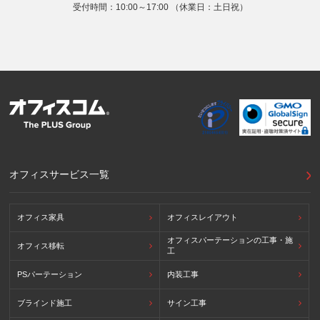
提供先の所在国の名称：アメリカ（Google LLC）
受付時間：10:00～17:00 （休業日：土日祝）
当該外国における個人情報の保護に関する制度：APECの
CBPRシステムの加盟国・地域(APECのプライバシーフレー
ムワークに準拠した法令を有しています。)
提供先が講ずる個人情報の保護のための措置：APECのプラ
イバシーフレームワーク及びOECDプライバシーガイドライ
ン8原則に対応する個人情報の保護のための措置を講じてい
ます。
外国における個人情報の保護に関する制度等の詳細は以下を
ご確認下さい。
(参照：個人情報保護員会HP)
https://www.ppc.go.jp/personalinfo/legal/kaiseihogohou/#gaikoku
オフィスサービス一覧
オフィス家具
オフィスレイアウト
オフィスパーテーションの工事・施
オフィス移転
工
PSパーテーション
内装工事
ブラインド施工
サイン工事