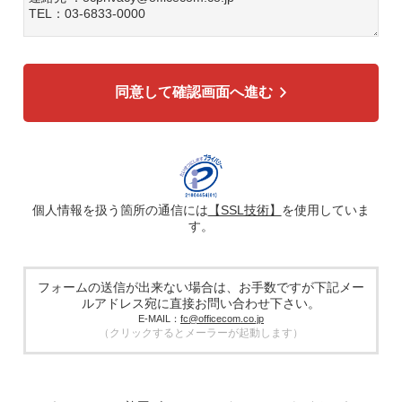
TEL：03-6833-0000
3. 個人情報の利用目的
各種お問い合わせ対応のため
弊社商品、サービスのご案内のため
同意して確認画面へ進む
4. 個人情報の第三者への提供
広告配信の効率化、マーケティング活動などのために、氏
名、メールアドレス、電話番号等ご入力いただいた個人情報
を、ハッシュ化などの適切なセキュリティ対策を施した上
で、広告配信サービス提供事業者に提供する場合がありま
す。提供した個人情報は、広告配信サービス提供事業者のプ
ライバシーポリシーに基づき取り扱われます。
個人情報を扱う箇所の通信には
【SSL技術】
を使用していま
す。
5. 個人情報の取り扱い業務の委託
個人情報の取扱業務の全部または一部を外部に業務委託する
場合があります。その際、弊社は、個人情報を適切に保護で
きる管理体制を敷き実行していることを条件として委託先を
フォームの送信が出来ない場合は、お手数ですが下記メー
厳選したうえで、機密保持契約を委託先と締結し、お客様の
ルアドレス宛に直接お問い合わせ下さい。
個人情報を厳密に管理させます。
E-MAIL：
fc@officecom.co.jp
（クリックするとメーラーが起動します）
6. 個人情報の開示等の請求
お客様は、弊社個人情報問合わせ窓口にご自身の個人情報の
開示等（利用目的の通知、開示、内容の訂正、追加又は削
除、利用の停止又は消去、第三者提供の停止）および第三者