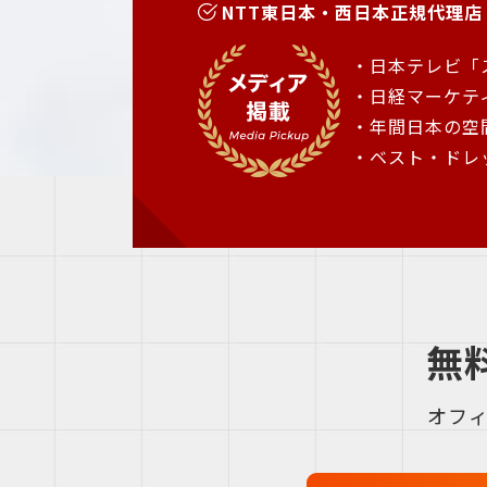
NTT東日本・西日本正規代理店
・日本テレビ「ス
・日経マーケテ
・年間日本の空
・ベスト・ドレ
無
オフ