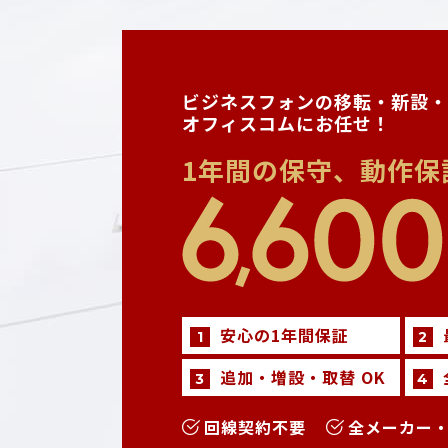
ビジネスフォンの移転・新設・
オフィスコムにお任せ！
1年間の保守、動作保
安心の1年間保証
1
2
追加・増設・取替 OK
3
4
回線契約不要
全メーカー