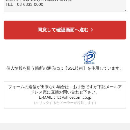
TEL：03-6833-0000
3. 個人情報の利用目的
各種お問い合わせ対応のため
弊社商品、サービスのご案内のため
同意して確認画面へ進む
4. 個人情報の第三者への提供
広告配信の効率化、マーケティング活動などのために、氏名、メ
ールアドレス、電話番号等ご入力いただいた個人情報を、ハッシ
ュ化などの適切なセキュリティ対策を施した上で、広告配信サー
ビス提供事業者に提供する場合があります。提供した個人情報
は、広告配信サービス提供事業者のプライバシーポリシーに基づ
き取り扱われます。
個人情報を扱う箇所の通信には
【SSL技術】
を使用しています。
5. 個人情報の取り扱い業務の委託
個人情報の取扱業務の全部または一部を外部に業務委託する場合
があります。その際、弊社は、個人情報を適切に保護できる管理
フォームの送信が出来ない場合は、お手数ですが下記メールア
体制を敷き実行していることを条件として委託先を厳選したうえ
ドレス宛に直接お問い合わせ下さい。
で、機密保持契約を委託先と締結し、お客様の個人情報を厳密に
E-MAIL：
fc@officecom.co.jp
管理させます。
（クリックするとメーラーが起動します）
6. 個人情報の開示等の請求
お客様は、弊社個人情報問合わせ窓口にご自身の個人情報の開示
等（利用目的の通知、開示、内容の訂正、追加又は削除、利用の
停止又は消去、第三者提供の停止）および第三者提供記録の開示