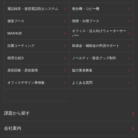
通話録音・迷惑電話防止システム
複合機・コピー機
個室ブース
喫煙・分煙ブース
オフィス・法人向けウォーターサー
MAXHUB
バー
抗菌コーティング
助成金・補助金の申請サポート
税理士紹介
ノベルティ・販促グッズ制作
原状回復・原状復帰
協力業者募集
オフィスデザイン事例集
よくある質問
課題から探す
会社案内