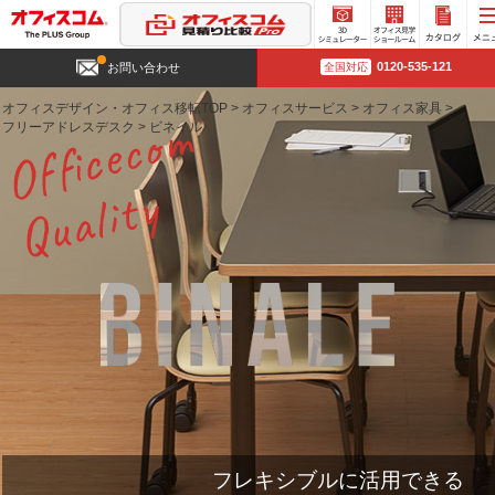
3D
オフィ
カタロ
0120-535-121
お問い合わせ
全国対応
シミュ
ス見学
グ請求
レータ
ショー
オフィスデザイン・オフィス移転TOP
>
オフィスサービス
>
オフィス家具
>
ー
ルーム
フリーアドレスデスク
>
ビネイル
フレキシブルに活用できる