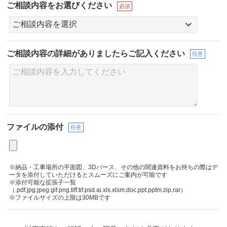
ご相談内容をお選びください
必須
ご相談内容の詳細が
ありましたらご記入ください
任意
ファイルの添付
任意
※納品・工事場所の平面図、3Dパース、その他の関連資料をお持ちの際はデ
ータを添付していただけるとスムーズにご案内が可能です
※添付可能な拡張子一覧
（.pdf.jpg.jpeg.gif.png.tiff.tif.psd.ai.xls.xlsm.doc.ppt.pptm.zip.rar）
※ファイルサイズの上限は30MBです