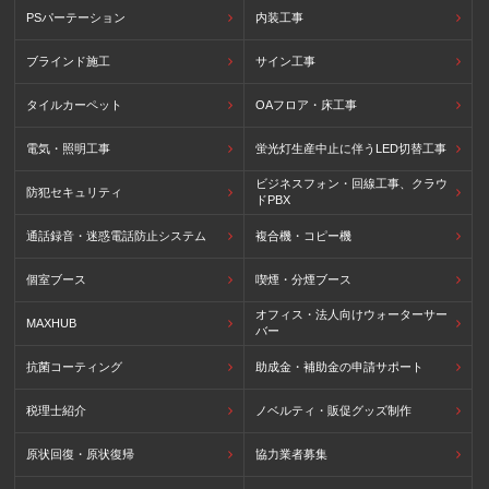
PSパーテーション
内装工事
ブラインド施工
サイン工事
タイルカーペット
OAフロア・床工事
電気・照明工事
蛍光灯生産中止に伴うLED切替工事
ビジネスフォン・回線工事、クラウ
防犯セキュリティ
ドPBX
通話録音・迷惑電話防止システム
複合機・コピー機
個室ブース
喫煙・分煙ブース
オフィス・法人向けウォーターサー
MAXHUB
バー
抗菌コーティング
助成金・補助金の申請サポート
税理士紹介
ノベルティ・販促グッズ制作
原状回復・原状復帰
協力業者募集