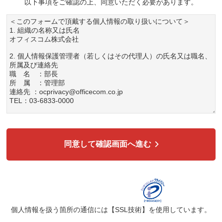
以下事項をご確認の上、同意いただく必要があります。
＜このフォームで頂戴する個人情報の取り扱いについて＞
1. 組織の名称又は氏名
オフィスコム株式会社
2. 個人情報保護管理者（若しくはその代理人）の氏名又は職名、
所属及び連絡先
職 名 ：部長
所 属 ：管理部
連絡先 ：ocprivacy@officecom.co.jp
TEL：03-6833-0000
3. 個人情報の利用目的
各種お問い合わせ対応のため
弊社商品、サービスのご案内のため
同意して確認画面へ進む
4. 個人情報の第三者への提供
広告配信の効率化、マーケティング活動などのために、氏名、メ
ールアドレス、電話番号等ご入力いただいた個人情報を、ハッシ
ュ化などの適切なセキュリティ対策を施した上で、広告配信サー
ビス提供事業者に提供する場合があります。提供した個人情報
は、広告配信サービス提供事業者のプライバシーポリシーに基づ
き取り扱われます。
個人情報を扱う箇所の通信には
【SSL技術】
を使用しています。