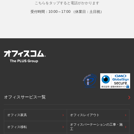
こちらをタップすると電話がかかります
8. 本人が容易に認識できない方法による取得
受付時間：10:00～17:00 （休業日：土日祝）
弊社ウェブサイトでは、利用者が当ウェブサイトを閲覧した状況
の分析のためにCookieを利用していますが、Cookieによる個人
情報の取得はしていません。
9. 外国にある第三者への提供
お客様の個人情報を下記海外の個人情報取扱事業者へ提供する場
合があります。
提供先の所在国の名称：アメリカ（Google LLC）
当該外国における個人情報の保護に関する制度：APECのCBPR
システムの加盟国・地域(APECのプライバシーフレームワークに
準拠した法令を有しています。)
提供先が講ずる個人情報の保護のための措置：APECのプライバ
シーフレームワーク及びOECDプライバシーガイドライン8原則
に対応する個人情報の保護のための措置を講じています。
外国における個人情報の保護に関する制度等の詳細は以下をご確
オフィスサービス一覧
認下さい。
(参照：個人情報保護員会HP)
https://www.ppc.go.jp/personalinfo/legal/kaiseihogohou/#gaikoku
オフィス家具
オフィスレイアウト
オフィスパーテーションの工事・施
オフィス移転
工