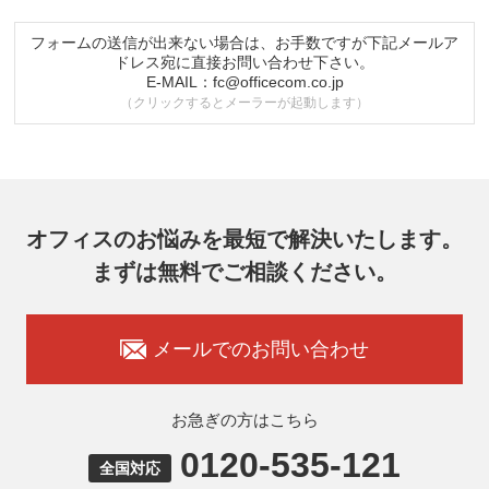
5. 個人情報の取り扱い業務の委託
個人情報の取扱業務の全部または一部を外部に業務委託する場合
があります。その際、弊社は、個人情報を適切に保護できる管理
フォームの送信が出来ない場合は、お手数ですが下記メールア
体制を敷き実行していることを条件として委託先を厳選したうえ
ドレス宛に直接お問い合わせ下さい。
で、機密保持契約を委託先と締結し、お客様の個人情報を厳密に
E-MAIL：
fc@officecom.co.jp
管理させます。
（クリックするとメーラーが起動します）
6. 個人情報の開示等の請求
お客様は、弊社個人情報問合わせ窓口にご自身の個人情報の開示
等（利用目的の通知、開示、内容の訂正、追加又は削除、利用の
停止又は消去、第三者提供の停止）および第三者提供記録の開示
を請求することができます。
その際、弊社はご本人を確認させていただいたうえで、合理的な
オフィスのお悩みを最短で解決いたします。
期間内に対応いたします。
まずは無料でご相談ください。
オフィスコム株式会社 個人情報問合せ窓口
〒102-0073 東京都千代田区九段北4-1-7 九段センタービル7F
メールアドレス：ocprivacy@officecom.co.jp
TEL：03-6833-0000（受付時間10:00～17:00※）
メールでのお問い合わせ
※土・日曜日、祝日、年末年始、ゴールデンウィーク期間は翌営
業日以降の対応とさせていただきます。
7. 個人情報を提供されることの任意性
お急ぎの方はこちら
お客様がご自身の個人情報を弊社に提供されるか否かはお客様の
ご判断によりますが、もしご提供いただけない場合には、適切な
0120-535-121
全国対応
サービスをご提供できない場合がありますのでご承知おきくださ
い。