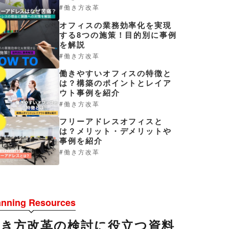
働き方改革
オフィスの業務効率化を実現
3
する8つの施策！目的別に事例
を解説
働き方改革
働きやすいオフィスの特徴と
4
は？構築のポイントとレイア
ウト事例を紹介
働き方改革
フリーアドレスオフィスと
5
は？メリット・デメリットや
事例を紹介
働き方改革
anning Resources
働き方改革の検討に役立つ資料