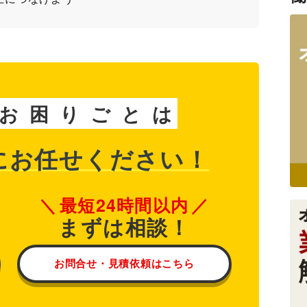
お
困
り
ご
と
は
に
お任せください！
最短24時間以内
まずは相談！
お問合せ・見積依頼はこちら